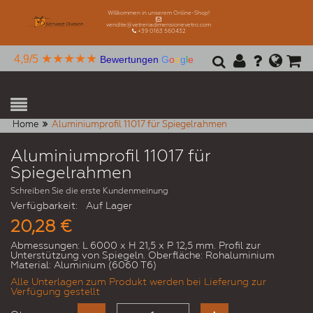
Willkommen in unserem Online-Shop!
vendite@vetreriadimensionevetro.com
+39 0163 560432
★★★★★
4,9/5
Bewertungen
G
o
o
g
l
e
Home
Aluminiumprofil 11017 für Spiegelrahmen
Aluminiumprofil 11017 für
Spiegelrahmen
Schreiben Sie die erste Kundenmeinung
Verfügbarkeit:
Auf Lager
20,28 €
Abmessungen: L 6000 x H 21,5 x P 12,5 mm. Profil zur
Unterstützung von Spiegeln. Oberfläche: Rohaluminium
Material: Aluminium (6060 T6)
Alle Unterlagen zum Produkt werden bei Lieferung zur
Verfügung gestellt