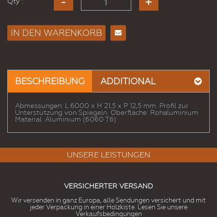
Qty :
IN DEN WARENKORB
E-
Mail
an
einen
BESCHREIBUNG
ADDITIONAL
Freund
Abmessungen: L 6000 x H 21,5 x P 12,5 mm. Profil zur
Unterstützung von Spiegeln. Oberfläche: Rohaluminium
Material: Aluminium (6060 T6)
UNSERE LEISTUNGEN
VERSICHERTER VERSAND
Wir versenden in ganz Europa, alle Sendungen versichert und mit
jeder Verpackung in einer Holzkiste. Lesen Sie unsere
Verkaufsbedingungen