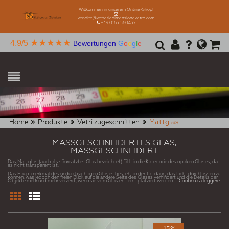
Willkommen in unserem Online-Shop!
vendite@vetreriadimensionevetro.com
+39 0163 560432
★★★★★
4,9/5
Bewertungen
G
o
o
g
l
e
Home
Produkte
Vetri zugeschnitten
Mattglas
MASSGESCHNEIDERTES GLAS,
MASSGESCHNEIDERT
Das Mattglas (auch als säureätztes Glas bezeichnet) fällt in die Kategorie des opaken Glases, da
es nicht transparent ist.
Das Hauptmerkmal des undurchsichtigen Glases besteht in der Tat darin, das Licht durchlassen zu
können, was jedoch den freien Blick auf die andere Seite des Glases verhindert und die Details der
Objekte mehr und mehr verzerrt, wenn sie vom Glas entfernt platziert werden.
... Continua a leggere