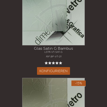
Glas Satin G Bambus
LSTR-VT-SAT-G
RIF BP-VT-01
KONFIGURIEREN
-15%