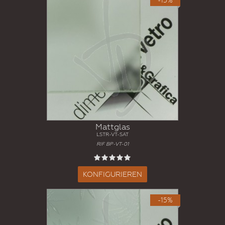
-15%
Mattglas
LSTR-VT-SAT
RIF BP-VT-01
KONFIGURIEREN
-15%