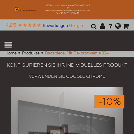
Willkommen in unserem Online-Shop!
vendite@vetreriadimensionevetro.com
+39 0163 560432
★★★★★
4,9/5
Bewertungen
G
o
o
g
l
e
Home
Produkte
Badspiegel Mit Dekorativem A024
KONFIGURIEREN SIE IHR INDIVIDUELLES PRODUKT
VERWENDEN SIE GOOGLE CHROME
-10%