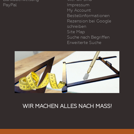
PayPal
Impressum
My Account
Bestellinformationen
Rezension bei Google
schreiben
Site Map
Suche nach Begriffen
Erweiterte Suche
WIR MACHEN ALLES NACH MASS!