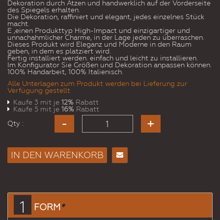
Dekoration durch Ätzen und handwerklich auf der Vorderseite
des Spiegels erhalten.
Die Dekoration, raffiniert und elegant, jedes einzelnes Stück
macht.
E ‚einen Produkttyp High-Impact und einzigartiger und
unnachahmlicher Charme, in der Lage jeden zu überraschen.
Dieses Produkt wird Eleganz und Moderne in den Raum
geben, in dem es platziert wird.
Fertig installiert werden. einfach und leicht zu installieren.
Im Konfigurator Sie Größen und Dekoration anpassen können.
100% Handarbeit, 100% Italienisch.
Alle Unterlagen zum Produkt werden bei Lieferung zur
Verfügung gestellt
Kaufe 3 mit je
12%
Rabatt
Kaufe 5 mit je
16%
Rabatt
Qty :
IN DEN WARENKORB
E-
Mail
an
einen
1
FORM
*
Freund