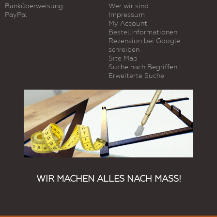
Banküberweisung
Wer wir sind
PayPal
Impressum
My Account
Bestellinformationen
Rezension bei Google
schreiben
Site Map
Suche nach Begriffen
Erweiterte Suche
WIR MACHEN ALLES NACH MASS!