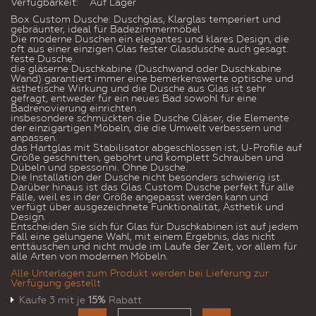
Verfügbarkeit:
Auf Lager
Box Custom Dusche: Duschglas, Klarglas temperiert und
gebräunter, ideal für Badezimmermöbel
Die moderne Duschen ein elegantes und klares Design, die
oft aus einer einzigen Glas fester Glasdusche auch gesagt.
feste Dusche.
die gläserne Duschkabine (Duschwand oder Duschkabine
Wand) garantiert immer eine bemerkenswerte optische und
ästhetische Wirkung und die Dusche aus Glas ist sehr
gefragt, entweder für ein neues Bad sowohl für eine
Badrenovierung einrichten .
insbesondere schmückten die Dusche Gläser, die Elemente
der einzigartigen Möbeln, die die Umwelt verbessern und
anpassen.
das Hartglas mit Stabilisator abgeschlossen ist, U-Profile auf
Größe geschnitten, gebohrt und komplett Schrauben und
Dübeln und spessorini. Ohne Dusche.
Die Installation der Dusche nicht besonders schwierig ist.
Darüber hinaus ist das Glas Custom Dusche perfekt für alle
Fälle, weil es in der Größe angepasst werden kann und
verfügt über ausgezeichnete Funktionalität, Ästhetik und
Design.
Entscheiden Sie sich für Glas für Duschkabinen ist auf jedem
Fall eine gelungene Wahl, mit einem Ergebnis, das nicht
enttäuschen und nicht müde im Laufe der Zeit, vor allem für
alle Arten von modernen Möbeln.
Alle Unterlagen zum Produkt werden bei Lieferung zur
Verfügung gestellt
Kaufe 3 mit je
15%
Rabatt