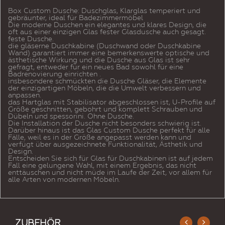
Box Custom Dusche: Duschglas, Klarglas temperiert und
gebräunter, ideal für Badezimmermöbel
Die moderne Duschen ein elegantes und klares Design, die
oft aus einer einzigen Glas fester Glasdusche auch gesagt.
feste Dusche.
die gläserne Duschkabine (Duschwand oder Duschkabine
Wand) garantiert immer eine bemerkenswerte optische und
ästhetische Wirkung und die Dusche aus Glas ist sehr
gefragt, entweder für ein neues Bad sowohl für eine
Badrenovierung einrichten .
insbesondere schmückten die Dusche Gläser, die Elemente
der einzigartigen Möbeln, die die Umwelt verbessern und
anpassen.
das Hartglas mit Stabilisator abgeschlossen ist, U-Profile auf
Größe geschnitten, gebohrt und komplett Schrauben und
Dübeln und spessorini. Ohne Dusche.
Die Installation der Dusche nicht besonders schwierig ist.
Darüber hinaus ist das Glas Custom Dusche perfekt für alle
Fälle, weil es in der Größe angepasst werden kann und
verfügt über ausgezeichnete Funktionalität, Ästhetik und
Design.
Entscheiden Sie sich für Glas für Duschkabinen ist auf jedem
Fall eine gelungene Wahl, mit einem Ergebnis, das nicht
enttäuschen und nicht müde im Laufe der Zeit, vor allem für
alle Arten von modernen Möbeln.
ZUBEHÖR