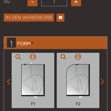
Qty :
IN DEN WARENKORB
E-
Mail
an
einen
1
FORM
*
Freund


F1
F2