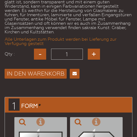
glatt ist, sondern transparent und mit einem guten
Widerstand, kann in einigen Farbvariationen hergestellt
werden. Es weithin für die Herstellung von Glasmalerei zu
führen, für Innentüren, laminierte und verfallen Eingangstüren
und Fenster, antike Möbel für Fenster, Lampe mit
Glaseinsätzen und oft können wir es auch im Zusammenhang
im Zusammenhang verwendet finden sakrale Kunst: Gräber,
Kirchen und Kultstätten.
Alle Unterlagen zum Produkt werden bei Lieferung zur
Verfügung gestellt
Qty :
IN DEN WARENKORB
E-
Mail
an
einen
1
FORM
*
Freund