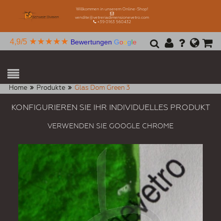
Willkommen in unserem Online-Shop!
vendite@vetreriadimensionevetro.com
+39 0163 560432
★★★★★
4,9/5
Bewertungen
G
o
o
g
l
e
Home
Produkte
Glas Dom Green 3
KONFIGURIEREN SIE IHR INDIVIDUELLES PRODUKT
VERWENDEN SIE GOOGLE CHROME