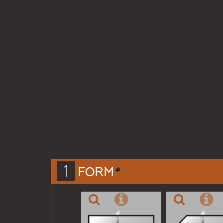
1
FORM
*