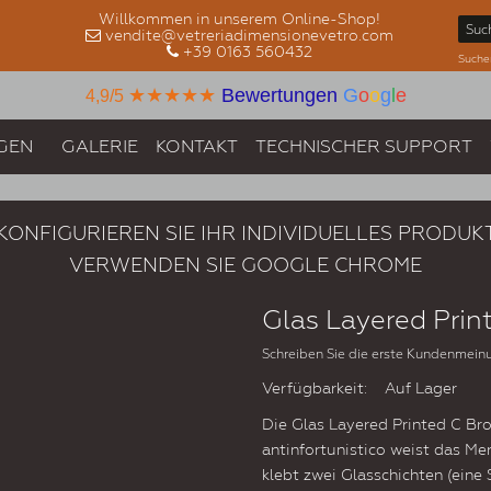
Willkommen in unserem Online-Shop!
vendite@vetreriadimensionevetro.com
+39 0163 560432
Suche
★★★★★
Bewertungen
G
o
o
g
l
e
4,9/5
GEN
GALERIE
KONTAKT
TECHNISCHER SUPPORT
KONFIGURIEREN SIE IHR INDIVIDUELLES PRODUK
VERWENDEN SIE GOOGLE CHROME
Glas Layered Prin
Schreiben Sie die erste Kundenmein
Verfügbarkeit:
Auf Lager
Die Glas Layered Printed C Bron
antinfortunistico weist das Me
klebt zwei Glasschichten (ein