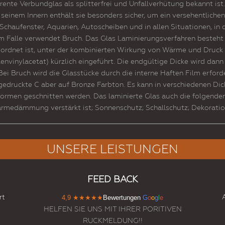
rente Verbundglas als splitterfrei und Unfallverhütung bekannt ist
n seinem Innern enthält sie besonders sicher, um ein versehentlich
e, Schaufenster, Aquarien, Autoscheiben und in allen Situationen, 
 Falle verwendet Bruch. Das Glas Laminierungsverfahren besteht 
eordnet ist, unter der kombinierten Wirkung von Wärme und Druck 
lenvinylacetat) kürzlich eingeführt. Die endgültige Dicke wird dan
ei Bruch wird die Glasstücke durch die interne Haften Film erforder
gedruckte C aber auf Bronze Farbton. Es kann in verschiedenen Dick
ormen geschnitten werden. Das laminierte Glas auch die folgende
dämmung verstärkt ist; Sonnenschutz; Schallschutz; Dekoration;
UNSERE LEISTUNGEN
FEED BACK
rt
4,9
★★★★★
Bewertungen
G
o
o
g
l
e
HELFEN SIE UNS MIT IHRER PORITIVEN
RUCKMELDUNG!!