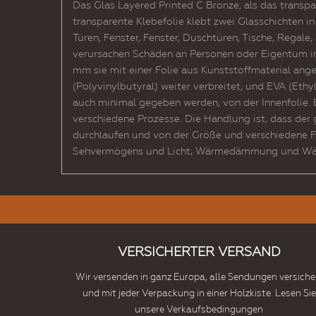
Das Glas Layered Printed C Bronze, als das transpa
transparente Klebefolie klebt zwei Glasschichten i
Türen, Fenster, Fenster, Duschtüren, Tische, Regal
verursachen Schäden an Personen oder Eigentum im
mm sie mit einer Folie aus Kunststoffmaterial ang
(Polyvinylbutyral) weiter verbreitet, und EVA (Ethy
auch minimal gegeben werden, von der Innenfolie. B
verschiedene Prozesse. Die Handlung ist, dass der 
durchlaufen und von der Größe und verschiedene F
Sehvermögens und Licht; Wärmedämmung und Wärme
VERSICHERTER VERSAND
Wir versenden in ganz Europa, alle Sendungen versiche
und mit jeder Verpackung in einer Holzkiste. Lesen Sie
unsere Verkaufsbedingungen