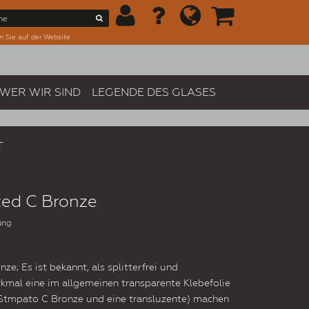
n Sie auf der Website
WER WIR SIND
LEGENDE DES GLASES
T
ted C Bronze
ung
ze; Es ist bekannt, als splitterfrei und
rkmal eine im allgemeinen transparente Klebefolie
e Stmpato C Bronze und eine transluzente) machen