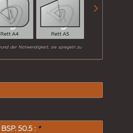

Rett A6
Rett A4
Rett A5
rund der Notwendigkeit, sie spiegeln zu
SP. 50.5 :
*