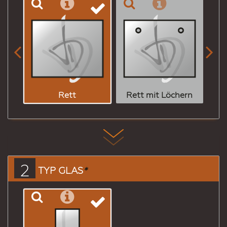


Rett mit Löchern
Rett
2
TYP GLAS
*