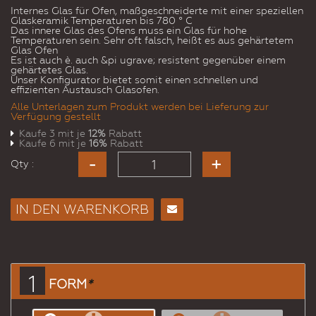
Internes Glas für Ofen, maßgeschneiderte mit einer speziellen
Glaskeramik Temperaturen bis 780 ° C
Das innere Glas des Ofens muss ein Glas für hohe
Temperaturen sein. Sehr oft falsch, heißt es aus gehärtetem
Glas Ofen
Es ist auch è. auch &pi ugrave; resistent gegenüber einem
gehärtetes Glas.
Unser Konfigurator bietet somit einen schnellen und
effizienten Austausch Glasofen.
Alle Unterlagen zum Produkt werden bei Lieferung zur
Verfügung gestellt
Kaufe 3 mit je
12%
Rabatt
Kaufe 6 mit je
16%
Rabatt
Qty :
IN DEN WARENKORB
E-
Mail
an
einen
1
FORM
*
Freund