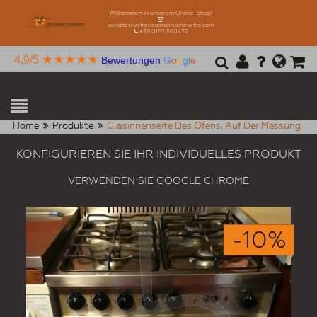
Willkommen in unserem Online-Shop!
vendite@vetreriadimensionevetro.com
+39 0163 560432
★★★★★
4,9/5
Bewertungen
G
o
o
g
l
e
Home
Produkte
Glasinnenseite Des Ofens, Auf Der Messung
KONFIGURIEREN SIE IHR INDIVIDUELLES PRODUKT
VERWENDEN SIE GOOGLE CHROME
-10%