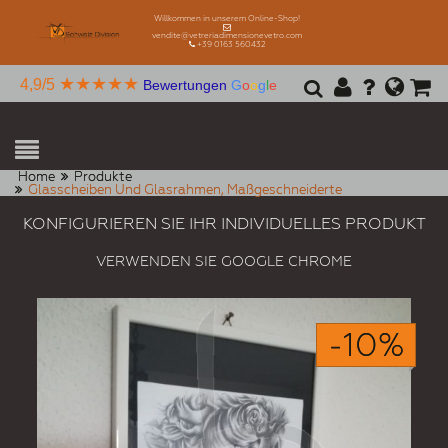
Willkommen in unserem Online-Shop!
vendite@vetreriadimensionevetro.com
+39 0163 560432
★★★★★
4,9/5
Bewertungen
G
o
o
g
l
e
Home
Produkte
Glasscheiben Und Glasrahmen, Maßgeschneiderte
KONFIGURIEREN SIE IHR INDIVIDUELLES PRODUKT
VERWENDEN SIE GOOGLE CHROME
-10%