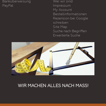
Banküberweisung
Wer wir sind
PayPal
Impressum
My Account
Bestellinformationen
Rezension bei Google
schreiben
Site Map
Suche nach Begriffen
Erweiterte Suche
WIR MACHEN ALLES NACH MASS!