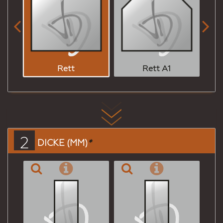


Rett
Rett A1
2
DICKE (MM)
*