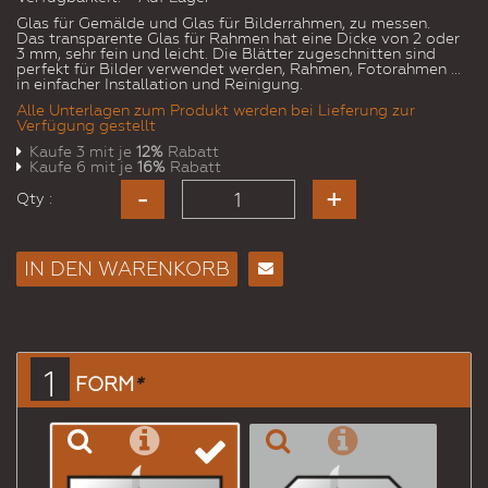
Glas für Gemälde und Glas für Bilderrahmen, zu messen.
Das transparente Glas für Rahmen hat eine Dicke von 2 oder
3 mm, sehr fein und leicht. Die Blätter zugeschnitten sind
perfekt für Bilder verwendet werden, Rahmen, Fotorahmen ...
in einfacher Installation und Reinigung.
Alle Unterlagen zum Produkt werden bei Lieferung zur
Verfügung gestellt
Kaufe 3 mit je
12%
Rabatt
Kaufe 6 mit je
16%
Rabatt
Qty :
IN DEN WARENKORB
E-
Mail
an
einen
1
FORM
*
Freund