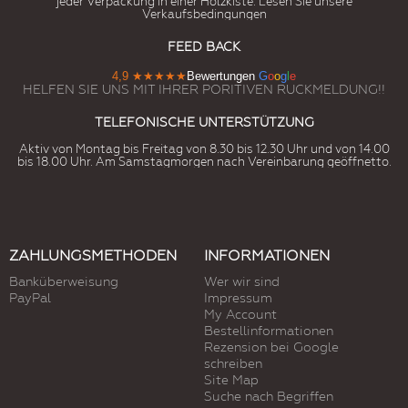
jeder Verpackung in einer Holzkiste. Lesen Sie unsere
Verkaufsbedingungen
FEED BACK
4,9
★★★★★
Bewertungen
G
o
o
g
l
e
HELFEN SIE UNS MIT IHRER PORITIVEN RUCKMELDUNG!!
TELEFONISCHE UNTERSTÜTZUNG
Aktiv von Montag bis Freitag von 8.30 bis 12.30 Uhr und von 14.00
bis 18.00 Uhr. Am Samstagmorgen nach Vereinbarung geöffnetto.
ZAHLUNGSMETHODEN
INFORMATIONEN
Banküberweisung
Wer wir sind
PayPal
Impressum
My Account
Bestellinformationen
Rezension bei Google
schreiben
Site Map
Suche nach Begriffen