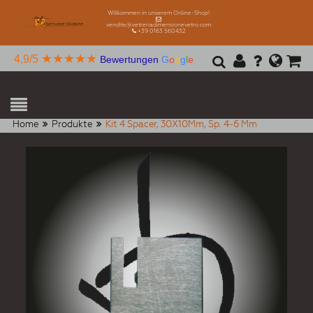
Willkommen in unserem Online-Shop!
vendite@vetreriadimensionevetro.com
+39 0163 560432
★★★★★
4,9/5
Bewertungen
G
o
o
g
l
e
Home
Produkte
Kit 4 Spacer, 30X10Mm, Sp. 4-6 Mm