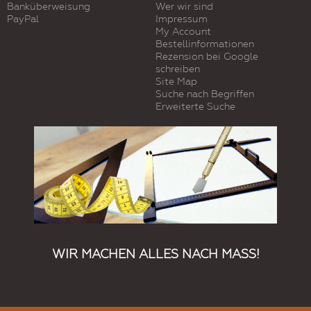
Banküberweisung
Wer wir sind
PayPal
Impressum
My Account
Bestellinformationen
Rezension bei Google
schreiben
Site Map
Suche nach Begriffen
Erweiterte Suche
WIR MACHEN ALLES NACH MASS!