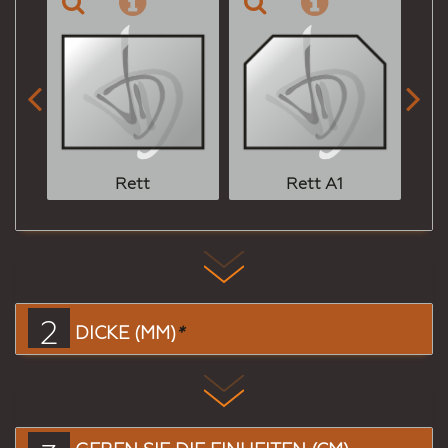


Rett
Rett A1
2
DICKE (MM)
*