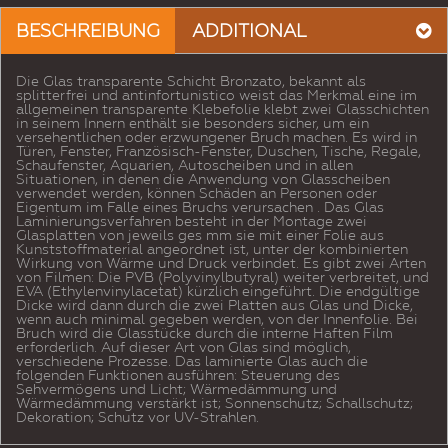
BESCHREIBUNG
ADDITIONAL
Die Glas transparente Schicht Bronzato, bekannt als
splitterfrei und antinfortunistico weist das Merkmal eine im
allgemeinen transparente Klebefolie klebt zwei Glasschichten
in seinem Innern enthält sie besonders sicher, um ein
versehentlichen oder erzwungener Bruch machen. Es wird in
Türen, Fenster, Französisch-Fenster, Duschen, Tische, Regale,
Schaufenster, Aquarien, Autoscheiben und in allen
Situationen, in denen die Anwendung von Glasscheiben
verwendet werden, können Schäden an Personen oder
Eigentum im Falle eines Bruchs verursachen . Das Glas
Laminierungsverfahren besteht in der Montage zwei
Glasplatten von jeweils ges mm sie mit einer Folie aus
Kunststoffmaterial angeordnet ist, unter der kombinierten
Wirkung von Wärme und Druck verbindet. Es gibt zwei Arten
von Filmen: Die PVB (Polyvinylbutyral) weiter verbreitet, und
EVA (Ethylenvinylacetat) kürzlich eingeführt. Die endgültige
Dicke wird dann durch die zwei Platten aus Glas und Dicke,
wenn auch minimal gegeben werden, von der Innenfolie. Bei
Bruch wird die Glasstücke durch die interne Haften Film
erforderlich. Auf dieser Art von Glas sind möglich,
verschiedene Prozesse. Das laminierte Glas auch die
folgenden Funktionen ausführen: Steuerung des
Sehvermögens und Licht; Wärmedämmung und
Wärmedämmung verstärkt ist; Sonnenschutz; Schallschutz;
Dekoration; Schutz vor UV-Strahlen.