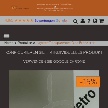
Willkommen in unserem Online-Shop!
vendite@vetreriadimensionevetro.com
+39 0163 560432
★★★★★
4,9/5
Bewertungen
G
o
o
g
l
e
Home
Produkte
Layered Transparentes Glas Bronzierte
KONFIGURIEREN SIE IHR INDIVIDUELLES PRODUKT
VERWENDEN SIE GOOGLE CHROME
-15%