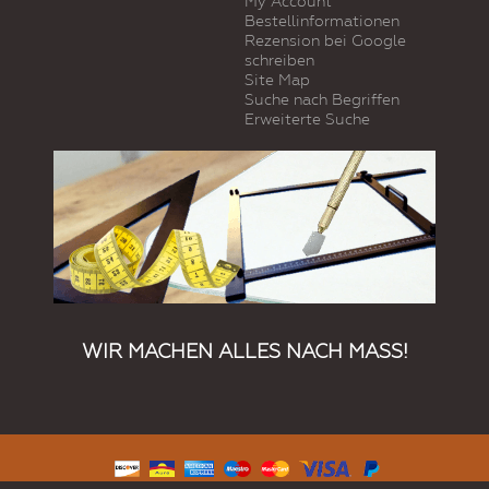
My Account
Bestellinformationen
Rezension bei Google
schreiben
Site Map
Suche nach Begriffen
Erweiterte Suche
WIR MACHEN ALLES NACH MASS!
© 2019 Kundenspezifische Produkte. Alle Rechte vorbehalten.