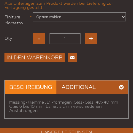
Alle Unterlagen zum Produkt werden bei Lieferung zur
Verfügung gestellt
Finiture
*
Morsetto
Qty :
IN DEN WARENKORB
E-
Mail
an
einen
BESCHREIBUNG
ADDITIONAL
Freund
Messing-Klemme „L“ -förmigen, Glas-Glas, 40x40 mm
Glas 6 bis 10 mm. Es hat sich in verschiedenen
Ausführungen
UNSERE LEISTUNGEN