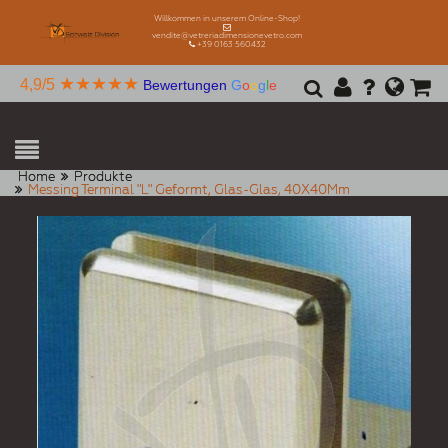
Willkommen in unserem Online-Shop!
vendite@vetreriadimensionevetro.com
+39 0163 560432
★★★★★
4,9/5
Bewertungen
G
o
o
g
l
e
Home
Produkte
Messing Terminal "L" Geformt, Glas-Glas, 40X40Mm