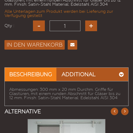
Glastüren, mit einem runden Abschnitt für Gläser bis zu 12
mm. Finish: Satin-Stahl Material: Edelstahl AISI 304
Alle Unterlagen zum Produkt werden bei Lieferung zur
Verfügung gestellt
Qty :
IN DEN WARENKORB
E-
Mail
an
einen
BESCHREIBUNG
ADDITIONAL
Freund
Abmessungen: 300 mm x 20 mm Durchm. Griffe für
Glastüren, mit einem runden Abschnitt für Gläser bis zu
12 mm. Finish: Satin-Stahl Material: Edelstahl AISI 304
ALTERNATIVE