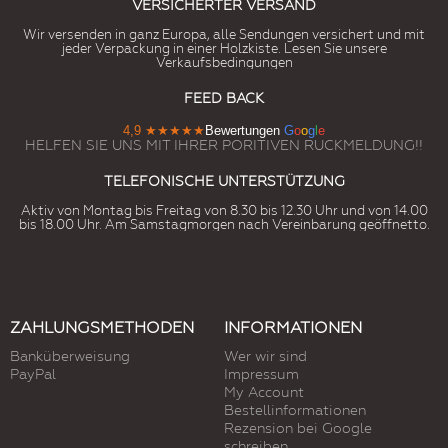
VERSICHERTER VERSAND
Wir versenden in ganz Europa, alle Sendungen versichert und mit
jeder Verpackung in einer Holzkiste. Lesen Sie unsere
Verkaufsbedingungen
FEED BACK
4,9
★★★★★
Bewertungen
G
o
o
g
l
e
HELFEN SIE UNS MIT IHRER PORITIVEN RUCKMELDUNG!!
TELEFONISCHE UNTERSTÜTZUNG
Aktiv von Montag bis Freitag von 8.30 bis 12.30 Uhr und von 14.00
bis 18.00 Uhr. Am Samstagmorgen nach Vereinbarung geöffnetto.
ZAHLUNGSMETHODEN
INFORMATIONEN
Banküberweisung
Wer wir sind
PayPal
Impressum
My Account
Bestellinformationen
Rezension bei Google
schreiben