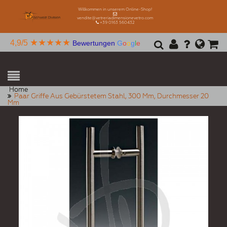
Willkommen in unserem Online-Shop!
vendite@vetreriadimensionevetro.com
+39 0163 560432
★★★★★
4,9/5
Bewertungen
G
o
o
g
l
e
Home
Paar Griffe Aus Gebürstetem Stahl, 300 Mm, Durchmesser 20
Mm