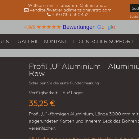
Willkommen in unserem Online-Shop!
vendite@vetreriadimensionevetro.com
+39 0163 560432
Suche
★★★★★
Bewertungen
G
o
o
g
l
e
4,9/5
GEN
GALERIE
KONTAKT
TECHNISCHER SUPPORT
Profil „U“ Aluminium - Alumin
Raw
Schreiben Sie die erste Kundenmeinung
Verfügbarkeit:
Auf Lager
35,25 €
Profil „U“ -förmigen Aluminium, Länge 3000 mm mit
abgerundeten Kanten und innerem Leck das Bohren 
vereinfachen.
Alle Unterlagen zum Produkt werden bei Lieferung z