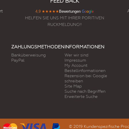
FEED BACK
rt
4,9
★★★★★
Bewertungen
G
o
o
g
l
e
HELFEN SIE UNS MIT IHRER PORITIVEN
RUCKMELDUNG!!
ZAHLUNGSMETHODEN
INFORMATIONEN
Banküberweisung
Wer wir sind
PayPal
Impressum
My Account
Bestellinformationen
Rezension bei Google
schreiben
Site Map
Suche nach Begriffen
Erweiterte Suche
© 2019 Kundenspezifische Prod