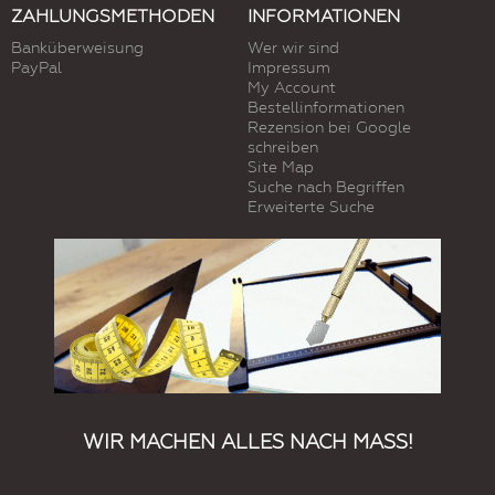
ZAHLUNGSMETHODEN
INFORMATIONEN
Banküberweisung
Wer wir sind
PayPal
Impressum
My Account
Bestellinformationen
Rezension bei Google
schreiben
Site Map
Suche nach Begriffen
Erweiterte Suche
WIR MACHEN ALLES NACH MASS!