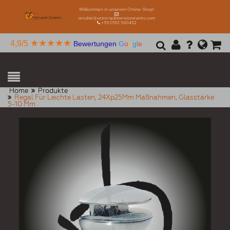
Willkommen in unserem Online-Shop!
vendite@vetreriadimensionevetro.com
+39 0163 560432
★★★★★
4,9/5
Bewertungen
G
o
o
g
l
e
Home
Produkte
Regal Für Leichte Lasten, 24Xp25Mm Maßnahmen, Glasstärke
5-10 Mm