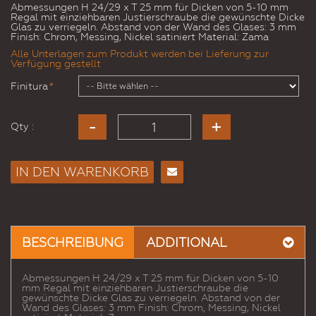
Abmessungen H 24/29 x T 25 mm für Dicken von 5-10 mm
Regal mit einziehbaren Justierschraube die gewünschte Dicke
Glas zu verriegeln. Abstand von der Wand des Glases: 3 mm
Finish: Chrom, Messing, Nickel satiniert Material: Zama
Alle Unterlagen zum Produkt werden bei Lieferung zur
Verfügung gestellt
Finitura
*
Qty :
IN DEN WARENKORB
E-
Mail
an
einen
BESCHREIBUNG
ADDITIONAL
Freund
Abmessungen H 24/29 x T 25 mm für Dicken von 5-10
mm Regal mit einziehbaren Justierschraube die
gewünschte Dicke Glas zu verriegeln. Abstand von der
Wand des Glases: 3 mm Finish: Chrom, Messing, Nickel