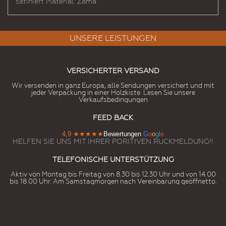
satiniert Material: Zama
UNSERE LEISTUNGEN
VERSICHERTER VERSAND
Wir versenden in ganz Europa, alle Sendungen versichert und mit
jeder Verpackung in einer Holzkiste. Lesen Sie unsere
Verkaufsbedingungen
FEED BACK
4,9
★★★★★
Bewertungen
G
o
o
g
l
e
HELFEN SIE UNS MIT IHRER PORITIVEN RUCKMELDUNG!!
TELEFONISCHE UNTERSTÜTZUNG
Aktiv von Montag bis Freitag von 8.30 bis 12.30 Uhr und von 14.00
bis 18.00 Uhr. Am Samstagmorgen nach Vereinbarung geöffnetto.