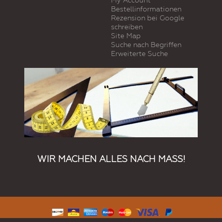
My Account
Bestellinformationen
Rezension bei Google
schreiben
Site Map
Suche nach Begriffen
Erweiterte Suche
WIR MACHEN ALLES NACH MASS!
© 2019 Kundenspezifische Produkte. Alle Rechte vorbehalten.