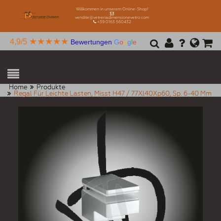
Willkommen in unserem Online-Shop!
vendite@vetreriadimensionevetro.com
+39 0163 560432
★★★★★
4,9/5
Bewertungen
G
o
o
g
l
e
Home
Produkte
Regal Für Leichte Lasten, Misst H47 / 77Xl40Xp60, Sp. 6-40 Mm