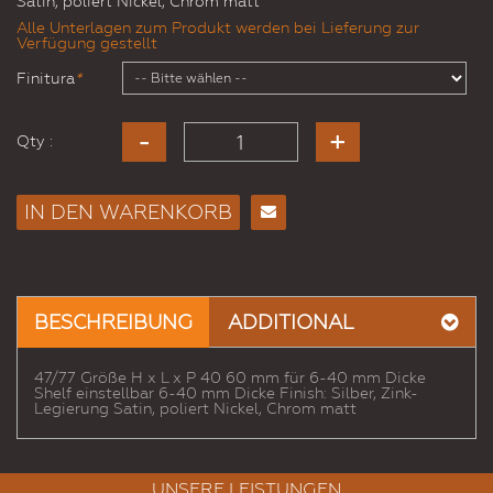
Satin, poliert Nickel, Chrom matt
Alle Unterlagen zum Produkt werden bei Lieferung zur
Verfügung gestellt
Finitura
*
Qty :
IN DEN WARENKORB
E-
Mail
an
einen
BESCHREIBUNG
ADDITIONAL
Freund
47/77 Größe H x L x P 40 60 mm für 6-40 mm Dicke
Shelf einstellbar 6-40 mm Dicke Finish: Silber, Zink-
Legierung Satin, poliert Nickel, Chrom matt
UNSERE LEISTUNGEN