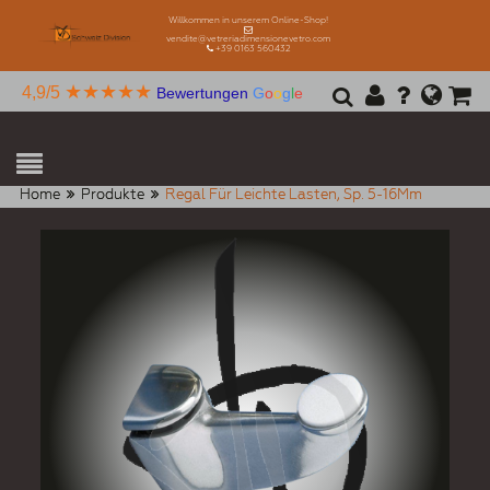
Willkommen in unserem Online-Shop!
vendite@vetreriadimensionevetro.com
+39 0163 560432
★★★★★
4,9/5
Bewertungen
G
o
o
g
l
e
Home
Produkte
Regal Für Leichte Lasten, Sp. 5-16Mm