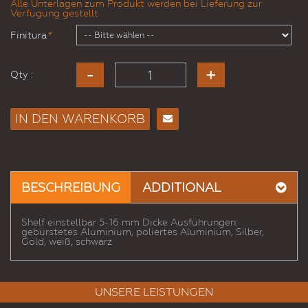
Alle Unterlagen zum Produkt werden bei Lieferung zur
Verfügung gestellt
Finitura
*
Qty :
IN DEN WARENKORB
E-
Mail
an
einen
BESCHREIBUNG
ADDITIONAL
Freund
Shelf einstellbar 5-16 mm Dicke Ausführungen:
gebürstetes Aluminium, poliertes Aluminium, Silber,
Gold, weiß, schwarz
UNSERE LEISTUNGEN