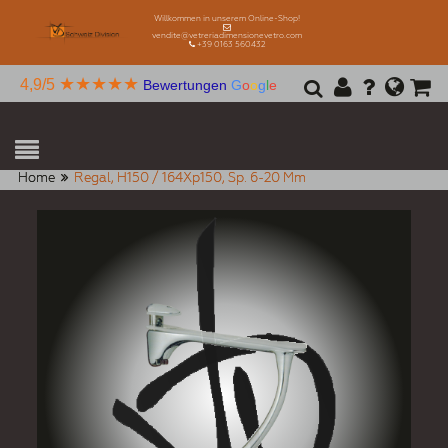
Willkommen in unserem Online-Shop!
vendite@vetreriadimensionevetro.com
+39 0163 560432
★★★★★
4,9/5
Bewertungen
G
o
o
g
l
e
Home
Regal, H150 / 164Xp150, Sp. 6-20 Mm