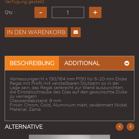
Verfügung gestellt
Qty :
IN DEN WARENKORB
E-
Mail
an
einen
BESCHREIBUNG
ADDITIONAL
Freund
Abmessungen H x 150/164 mm P150 für 6-20 mm Dicke
Regal mit Profil mit verstellbaren Stützarm so in der
Lage sein, das Regal senkrecht zur Wand auszurichten,
die Einstellschraube des Glas auf den gewünschte Dicke
zu verriegeln
Glaswandabstand: 8 mm
Finish: Chrom, Gold, Aluminium matt, seidenmatt Nickel
Material: Zama
ALTERNATIVE