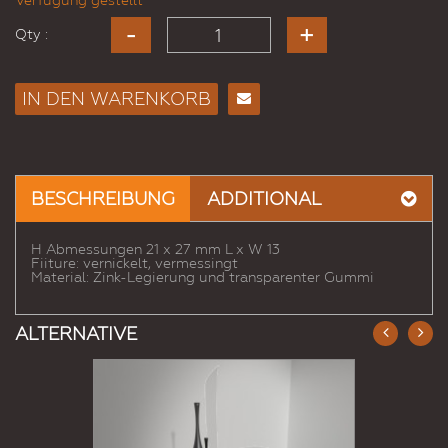
Verfügung gestellt
Qty :
IN DEN WARENKORB
E-
Mail
an
einen
BESCHREIBUNG
ADDITIONAL
Freund
H Abmessungen 21 x 27 mm L x W 13
Fiiture: vernickelt, vermessingt
Material: Zink-Legierung und transparenter Gummi
ALTERNATIVE