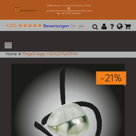
Willkommen in unserem Online-Shop!
vendite@vetreriadimensionevetro.com
+39 0163 560432
★★★★★
4,9/5
Bewertungen
G
o
o
g
l
e
Home
Regalträger, H21Xl27Xp13Mm
-21%