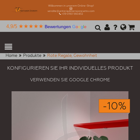
Willkommen in unserem Online-Shop!
vendite@vetreriadimensionevetro.com
+39 0163 560432
★★★★★
4,9/5
Bewertungen
G
o
o
g
l
e
Home
Produkte
Rote Regale, Gewohnheit
KONFIGURIEREN SIE IHR INDIVIDUELLES PRODUKT
VERWENDEN SIE GOOGLE CHROME
-10%