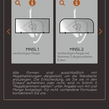


MNSL 1
MNSL 2
rechteckiges Regal
rechteckiges Regal mit
recht
Nummer 2 abgerundeten
Numm
Ecken
Ecke (
Alle Formen sind ausschließlich mit
Regalhalterungen dargestellt, um die Wandseite
anzuzeigen. Die Entscheidung, ob Sie sie in den
Einkauf aufnehmen oder nicht, wird in Schritt 5
"Regalklammern wählen" unter Angabe von Art und
Menge festgelegt. Für nicht vorhandene Formulare
kontaktieren Sie uns.