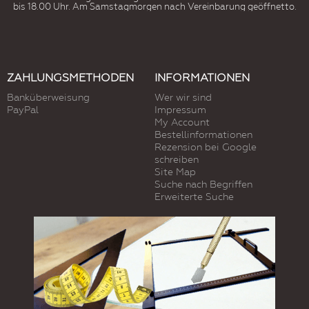
bis 18.00 Uhr. Am Samstagmorgen nach Vereinbarung geöffnetto.
ZAHLUNGSMETHODEN
INFORMATIONEN
Banküberweisung
Wer wir sind
PayPal
Impressum
My Account
Bestellinformationen
Rezension bei Google
schreiben
Site Map
Suche nach Begriffen
Erweiterte Suche