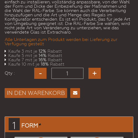
einfach zu installieren, vollständig anpassbare, von der Wahl
der Form und Dicke der Einbeziehung der Maßnahmen und
die Wahl der RAL-Farbe. Sie können auch die Verarbeitung
hinzuzufügen und die Art und Menge des Regals im
Konfigurator entscheiden. Es ist ein Produkt, das für jede Art
von Umgebung geeignet ist. Die RAL-Farbe Sie wählen, wird
nicht jede Art von Veränderung zu unterziehen, wie das
verwendete Glas ist Extrachiaro.
Alle Unterlagen zum Produkt werden bei Lieferung zur
Verfügung gestellt
Kaufe 3 mit je
12%
Rabatt
Kaufe 5 mit je
14%
Rabatt
Kaufe 7 mit je
16%
Rabatt
Kaufe 10 mit je
18%
Rabatt
Qty :
IN DEN WARENKORB
E-
Mail
an
einen
1
FORM
*
Freund