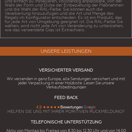
und einfach zu installieren, vollständig anpassbare, von der
Wahl der Form und Dicke der Einbeziehung der Maßnahmen
und die Wahl der RAL-Farbe. Sie können auch die
Verarbeitung hinzuzufügen und die Art und Menge des
Regals im Konfigurator entscheiden. Es ist ein Produkt, das
für jede Art von Umgebung geeignet ist. Die RAL-Farbe Sie
wählen, wird nicht jede Art von Veränderung zu unterziehen,
wie das verwendete Glas ist Extrachiaro.
UNSERE LEISTUNGEN
VERSICHERTER VERSAND
Wir versenden in ganz Europa, alle Sendungen versichert und mit
jeder Verpackung in einer Holzkiste. Lesen Sie unsere
Verkaufsbedingungen
FEED BACK
4,9
★★★★★
Bewertungen
G
o
o
g
l
e
HELFEN SIE UNS MIT IHRER PORITIVEN RUCKMELDUNG!!
TELEFONISCHE UNTERSTÜTZUNG
Aktiv von Montag bis Freitag von 8.30 bis 12.30 Uhr und von 14.00