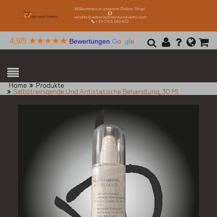
Willkommen in unserem Online-Shop!
vendite@vetreriadimensionevetro.com
+39 0163 560432
★★★★★
4,9/5
Bewertungen
G
o
o
g
l
e
Home
Produkte
Selbstreinigende Und Antistatische Behandlung, 30 Ml