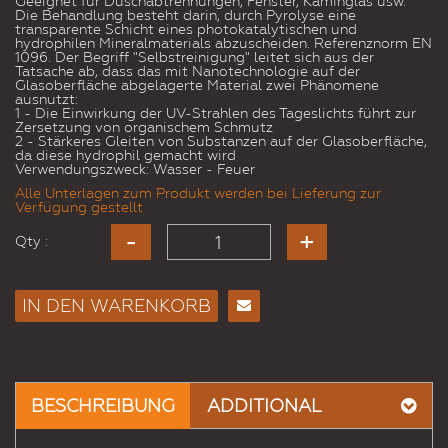
Geeignet für Duschabtrennungen, Fenster, Kaminglas usw.
Die Behandlung besteht darin, durch Pyrolyse eine
transparente Schicht eines photokatalytischen und
hydrophilen Mineralmaterials abzuscheiden. Referenznorm EN
1096. Der Begriff "Selbstreinigung" leitet sich aus der
Tatsache ab, dass das mit Nanotechnologie auf der
Glasoberfläche abgelagerte Material zwei Phänomene
ausnutzt:
1 - Die Einwirkung der UV-Strahlen des Tageslichts führt zur
Zersetzung von organischem Schmutz
2 - Stärkeres Gleiten von Substanzen auf der Glasoberfläche,
da diese hydrophil gemacht wird
Verwendungszweck: Wasser - Feuer
Alle Unterlagen zum Produkt werden bei Lieferung zur
Verfügung gestellt
Qty :
IN DEN WARENKORB
E-
Mail
an
einen
BESCHREIBUNG
ADDITIONAL
Freund