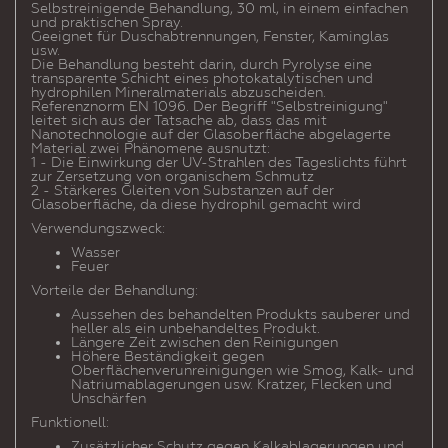
Selbstreinigende Behandlung, 30 ml, in einem einfachen
und praktischen Spray.
Geeignet für Duschabtrennungen, Fenster, Kaminglas
usw.
Die Behandlung besteht darin, durch Pyrolyse eine
transparente Schicht eines photokatalytischen und
hydrophilen Mineralmaterials abzuscheiden.
Referenznorm EN 1096. Der Begriff "Selbstreinigung"
leitet sich aus der Tatsache ab, dass das mit
Nanotechnologie auf der Glasoberfläche abgelagerte
Material zwei Phänomene ausnutzt:
1 - Die Einwirkung der UV-Strahlen des Tageslichts führt
zur Zersetzung von organischem Schmutz
2 - Stärkeres Gleiten von Substanzen auf der
Glasoberfläche, da diese hydrophil gemacht wird
Verwendungszweck:
Wasser
Feuer
Vorteile der Behandlung:
Aussehen des behandelten Produkts sauberer und
heller als ein unbehandeltes Produkt.
Längere Zeit zwischen den Reinigungen
Höhere Beständigkeit gegen
Oberflächenverunreinigungen wie Smog, Kalk- und
Natriumablagerungen usw. Kratzer, Flecken und
Unschärfen
Funktionell:
Zusätzlicher Schutz gegen Kalkablagerungen und