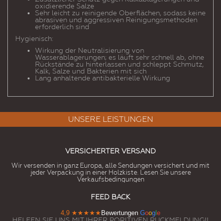
oxidierende Salze
Sehr leicht zu reinigende Oberflächen, sodass keine
abrasiven und aggressiven Reinigungsmethoden
erforderlich sind
Hygienisch:
Wirkung der Neutralisierung von
Wasserablagerungen; es läuft sehr schnell ab, ohne
Rückstände zu hinterlassen und schleppt Schmutz,
Kalk, Salze und Bakterien mit sich
Lang anhaltende antibakterielle Wirkung
UNSERE LEISTUNGEN
VERSICHERTER VERSAND
Wir versenden in ganz Europa, alle Sendungen versichert und mit
jeder Verpackung in einer Holzkiste. Lesen Sie unsere
Verkaufsbedingungen
FEED BACK
4,9
★★★★★
Bewertungen
G
o
o
g
l
e
HELFEN SIE UNS MIT IHRER PORITIVEN RUCKMELDUNG!!