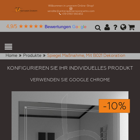
Willkommen in unserem Online-Shop!
vendite@vetreriadimensionevetro.com
+39 0163 560432
★★★★★
4,9/5
Bewertungen
G
o
o
g
l
e
Home
Produkte
Spiegel Maßnahme, Mit B021 Dekoration
KONFIGURIEREN SIE IHR INDIVIDUELLES PRODUKT
VERWENDEN SIE GOOGLE CHROME
-10%