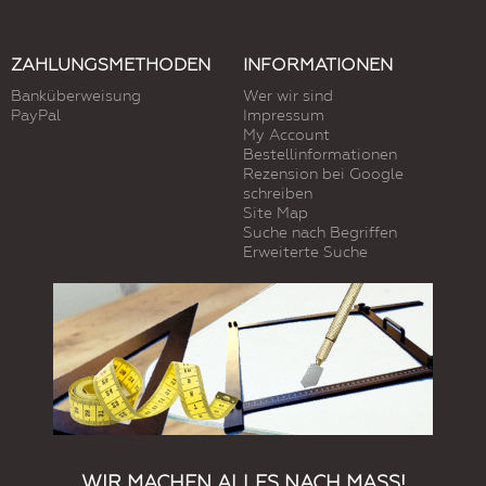
ZAHLUNGSMETHODEN
INFORMATIONEN
Banküberweisung
Wer wir sind
PayPal
Impressum
My Account
Bestellinformationen
Rezension bei Google
schreiben
Site Map
Suche nach Begriffen
Erweiterte Suche
WIR MACHEN ALLES NACH MASS!