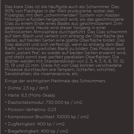
Das klare Glas ist die häufigste auch als Schwimmer. Das
90% von Flachglas in der Welt produzierte, wobei das
Floatglas, mit dem „schwimmenden“ System von Alastair
Pilkington erfunden hergestellt wird, wo das geschmolzene
Glas zu einem Ende eines Bades aus geschmolzenem Zinn
gegossen wird. Heute wird dieser Vorgang in einer
kontrollierten Atmosphäre durchgeführt. Das Glas schwimmt
auf dem Blech und verteilt sich entlang der Oberfläche des
Bades, auf beiden Seiten eine glatte Oberfläche bildet. Das
Glas abkühlt und sich verfestigt, wenn es entlang dem Bad
fließt, ein kontinuierliches Band zu bilden. Das Produkt wird
dann „poliert fire“, es wieder auf beiden Seiten erwärmt wird,
und stellt somit zwei perfekt parallelen Oberflächen. Die
Blätter werden mit Standarddicken von 2, 3, 4, 5, 6, 8, 10, 12,
15, 19 und 22 mm. Diese Art von Glas können verschiedene
Prozesse durchlaufen wie Tempern, Schleifen, schichtet,
Sandstrahlen, die incamerazione, etc ..
Einige der wichtigsten Merkmale des Schwimmers:
• Dichte: 2,5 kg / dm3
• Härte: 6,5 (Mohs-Skala)
• Elastizitätsmodul: 750.000 kp / cm2
• Poisson-Verhältnis: 0,23
• Kompression Bruchlast: 10000 kp / cm2
• Zugfestigkeit: 400 kp / cm2
• Biegefestigkeit: 400 kp / cm2