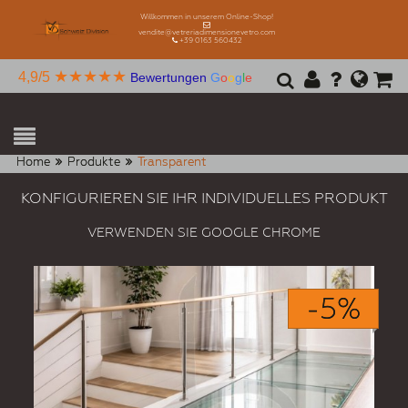
Willkommen in unserem Online-Shop!
vendite@vetreriadimensionevetro.com
+39 0163 560432
★★★★★
4,9/5
Bewertungen
G
o
o
g
l
e
Home
Produkte
Transparent
KONFIGURIEREN SIE IHR INDIVIDUELLES PRODUKT
VERWENDEN SIE GOOGLE CHROME
-5%