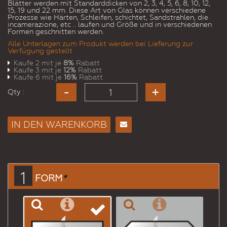
Blätter werden mit Standarddicken von 2, 3, 4, 5, 6, 8, 10, 12,
15, 19 und 22 mm. Diese Art von Glas können verschiedene
Prozesse wie Härten, Schleifen, schichtet, Sandstrahlen, die
incamerazione, etc .. laufen und Größe und in verschiedenen
Formen geschnitten werden.
Alle Unterlagen zum Produkt werden bei Lieferung zur
Verfügung gestellt
Kaufe 2 mit je
8%
Rabatt
Kaufe 3 mit je
12%
Rabatt
Kaufe 6 mit je
16%
Rabatt
Qty :
IN DEN WARENKORB
E-
Mail
an
einen
1
FORM
*
Freund