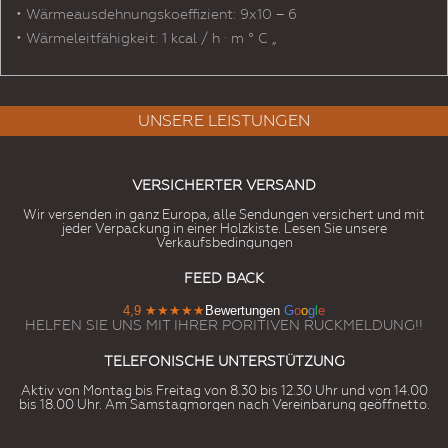
• Wärmeausdehnungskoeffizient: 9x10 − 6
• Wärmeleitfähigkeit: 1 kcal / h · m ° C „
UNSERE LEISTUNGEN
VERSICHERTER VERSAND
Wir versenden in ganz Europa, alle Sendungen versichert und mit
jeder Verpackung in einer Holzkiste. Lesen Sie unsere
Verkaufsbedingungen
FEED BACK
4,9
★★★★★
Bewertungen
G
o
o
g
l
e
HELFEN SIE UNS MIT IHRER PORITIVEN RUCKMELDUNG!!
TELEFONISCHE UNTERSTÜTZUNG
Aktiv von Montag bis Freitag von 8.30 bis 12.30 Uhr und von 14.00
bis 18.00 Uhr. Am Samstagmorgen nach Vereinbarung geöffnetto.