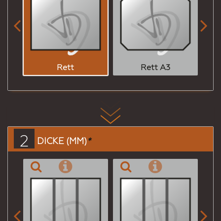


Rett
Rett A3
2
DICKE (MM)
*

