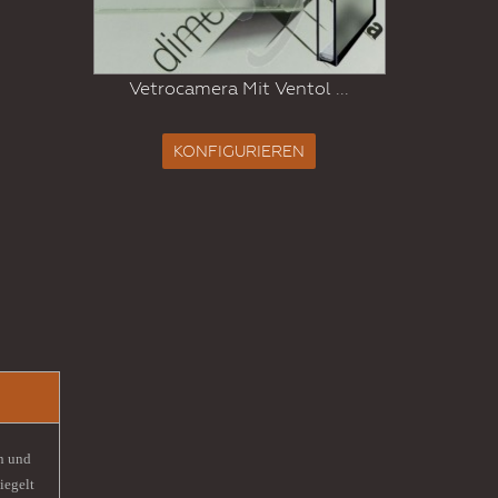
.
Vet
Vetrocamera Mit Ventol ...
KONFIGURIEREN
en und
iegelt