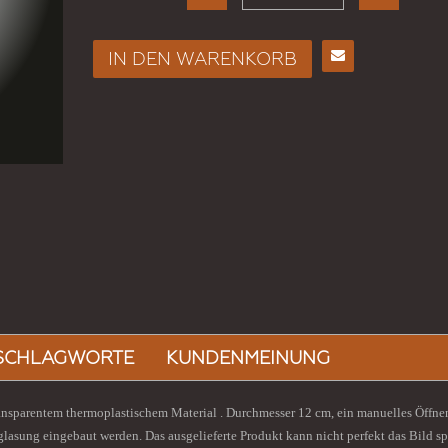
IN DEN WARENKORB
Vetrocamera Mit Ventol ..
E-
Mail
KONFIGURIEREN
an
einen
Freund
SCHLAGWORTE
KUNDENMEINUNG
transparentem thermoplastischem Material . Durchmesser 12 cm, ein manuelles Öffn
asung eingebaut werden. Das ausgelieferte Produkt kann nicht perfekt das Bild sp