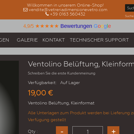
Willkommen in unserem Online-Shop!
vendite@vetreriadimensionevetro.com
+39 0163 560432
Suche
★★★★★
Bewertungen
G
o
o
g
l
e
4,9/5
GEN
GALERIE
KONTAKT
TECHNISCHER SUPPORT
Ventolino Belüftung, Kleinfor
Schreiben Sie die erste Kundenmeinung
Verfügbarkeit:
Auf Lager
19,00 €
Ventolino Belüftung, Kleinformat
Alle Unterlagen zum Produkt werden bei Lieferung z
Verfügung gestellt
Qty :