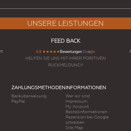
UNSERE LEISTUNGEN
FEED BACK
rt
4,9
★★★★★
Bewertungen
G
o
o
g
l
e
HELFEN SIE UNS MIT IHRER PORITIVEN
RUCKMELDUNG!!
ZAHLUNGSMETHODEN
INFORMATIONEN
Banküberweisung
Wer wir sind
PayPal
Impressum
My Account
Bestellinformationen
Rezension bei Google
schreiben
Site Map