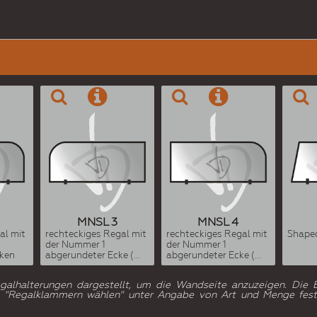
MNSL 3
MNSL 4
al mit
rechteckiges Regal mit
rechteckiges Regal mit
Shaped
der Nummer 1
der Nummer 1
ken
abgerundeter Ecke (...
abgerundeter Ecke (...
egalhalterungen dargestellt, um die Wandseite anzuzeigen. Die E
 5 "Regalklammern wählen" unter Angabe von Art und Menge fest