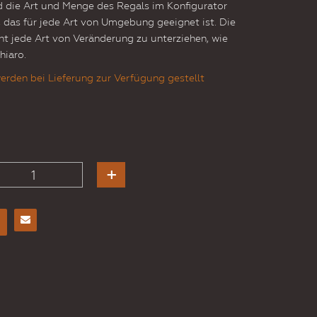
 die Art und Menge des Regals im Konfigurator
t, das für jede Art von Umgebung geeignet ist. Die
ht jede Art von Veränderung zu unterziehen, wie
hiaro.
erden bei Lieferung zur Verfügung gestellt
E-
Mail
an
einen
Freund