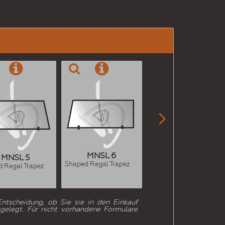

MNSL 6
MNSL 7
MNSL 5
Shaped Regal Trapez
Shaped Regal Trapez
 Regal Trapez
ntscheidung, ob Sie sie in den Einkauf
gelegt. Für nicht vorhandene Formulare