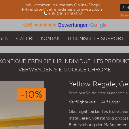
Willkommen in unserem Online-Shop!
vendite@vetreriadimensionevetro.com
+39 0163 560432
Suche
★★★★★
Bewertungen
G
o
o
g
l
e
4,9/5
GEN
GALERIE
KONTAKT
TECHNISCHER SUPPORT
KONFIGURIEREN SIE IHR INDIVIDUELLES PRODUK
VERWENDEN SIE GOOGLE CHROME
Yellow Regale, G
-10%
Schreiben Sie die erste Kundenmein
Verfügbarkeit:
Auf Lager
Glasregal Lackiertes Extrachiar
installieren, vollständig anpa
Einbeziehung der Maßnahmen u