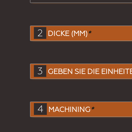
2
DICKE (MM)
*
3
GEBEN SIE DIE EINHEIT
4
MACHINING
*