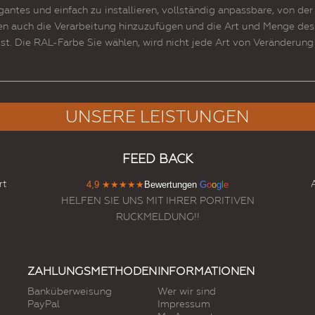
legantes und einfach zu installieren, vollständig anpassbare, von d
 auch die Verarbeitung hinzuzufügen und die Art und Menge des R
t. Die RAL-Farbe Sie wählen, wird nicht jede Art von Veränderung
UNSERE LEISTUNGEN
FEED BACK
rt
4,9
★★★★★
Bewertungen
G
o
o
g
l
e
HELFEN SIE UNS MIT IHRER PORITIVEN
RUCKMELDUNG!!
ZAHLUNGSMETHODEN
INFORMATIONEN
Banküberweisung
Wer wir sind
PayPal
Impressum