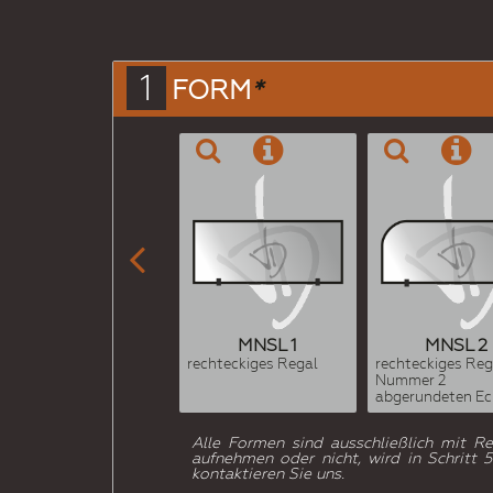
1
FORM
*

MNSL 1
MNSL 2
rechteckiges Regal
rechteckiges Reg
Nummer 2
abgerundeten Ec
Alle Formen sind ausschließlich mit R
aufnehmen oder nicht, wird in Schritt
kontaktieren Sie uns.