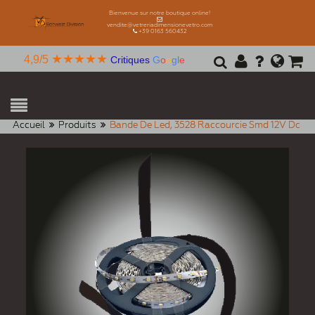
Bienvenue sur notre boutique online!
vendite@vetreriadimensionevetro.com
+39 0163 560432
★★★★★
4,9/5
Critiques
G
o
o
g
l
e
Accueil
Produits
Bande De Led, 3528 Raccourcie Smd 12V Dc