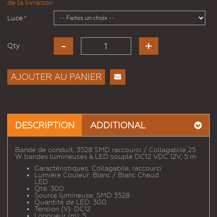
de la livraison
Luce
*
Qty :
AJOUTER AU PANIER
Envoyer
à un
ami
DESCRIPTION
ADDITIONAL
Bande de conduit, 3528 SMD raccourci / Collagabile 25
W bandes lumineuses à LED souple DC12 VDC 12V, 5 m
Caractéristiques: Collagabile, raccourci
Lumière Couleur: Blanc / Blanc Chaud
LED
Qté: 300
Source lumineuse: SMD 3528
Quantité de LED: 300
Tension (V): DC12
Longueur (m): 5