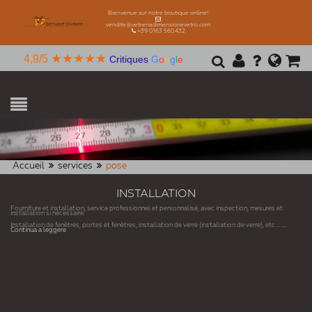
Bienvenue sur notre boutique online!
vendite@vetreriadimensionevetro.com
+39 0163 560432
★★★★★
4,9/5
Critiques
G
o
o
g
l
e
Accueil
services
pose
INSTALLATION
Fourniture et installation, service professionnel et personnalisé, avec inspection, mesures et
installation si nécessaire.
Installation de fenêtres, portes et fenêtres, installation de verre (installation de verre), etc ...
...
Continua a leggere