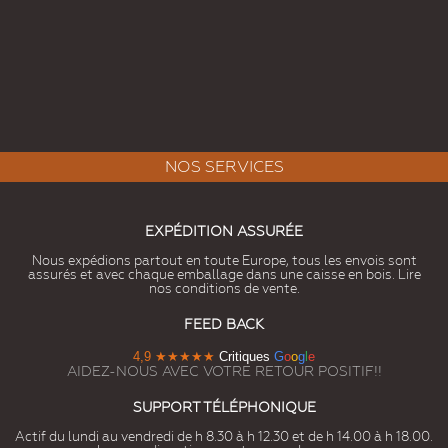
NOS SERVICES
EXPÉDITION ASSURÉE
Nous expédions partout en toute Europe, tous les envois sont
assurés et avec chaque emballage dans une caisse en bois. Lire
nos conditions de vente.
FEED BACK
4,9
★★★★★
Critiques
G
o
o
g
l
e
AIDEZ-NOUS AVEC VOTRE RETOUR POSITIF!!
SUPPORT TÉLÉPHONIQUE
Actif du lundi au vendredi de h 8.30 à h 12.30 et de h 14.00 à h 18.00.