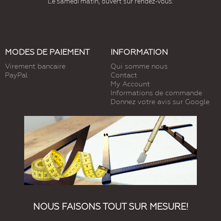
Le samedi matin, ouvert sur rendez-vous.
MODES DE PAIEMENT
INFORMATION
Virement bancaire
Qui somme nous
PayPal
Contact
My Account
Informations de commande
Donnez votre avis sur Google
NOUS FAISONS TOUT SUR MESURE!