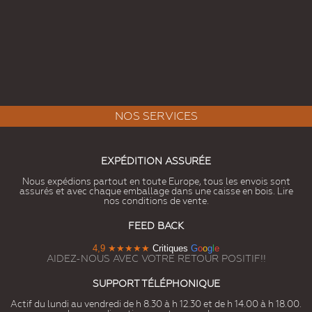
NOS SERVICES
EXPÉDITION ASSURÉE
Nous expédions partout en toute Europe, tous les envois sont
assurés et avec chaque emballage dans une caisse en bois. Lire
nos conditions de vente.
FEED BACK
4,9
★★★★★
Critiques
G
o
o
g
l
e
AIDEZ-NOUS AVEC VOTRE RETOUR POSITIF!!
SUPPORT TÉLÉPHONIQUE
Actif du lundi au vendredi de h 8.30 à h 12.30 et de h 14.00 à h 18.00.