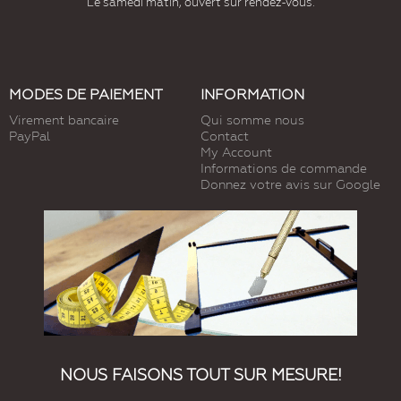
Le samedi matin, ouvert sur rendez-vous.
MODES DE PAIEMENT
INFORMATION
Virement bancaire
Qui somme nous
PayPal
Contact
My Account
Informations de commande
Donnez votre avis sur Google
NOUS FAISONS TOUT SUR MESURE!