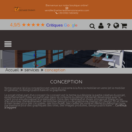
Bienvenue sur notre boutique online!
vendite@vetreriadimensionevetro.com
+39 0163 560432
★★★★★
4,9/5
Critiques
G
o
o
g
l
e
Accueil
services
conception
CONCEPTION
Notre service lié à la conception est vaste et concerne à la fois le mobilier en verre (et le mobilier
en général), le design publicitaire et le graphisme.
Le projet initial part d'un concept (le concept est le terme qui désigne la partie créative du projet,
essentiellement l'idée, en particulier dans le contexte du design moderne) développé avec le
client pour ensuite passer à la réalisation: choix des matériaux et divers processus (dans le cas
d'accessoires d'ameublement, de mobilier design) ou de graphisme (design 2D, design 3D et même
à main levée) pour des circulaires, des brochures, des cartes de visite et même du design en ligne,
par exemple pour des graphiques des sites, des images produites, design publicitaire.
... Continua
a leggere