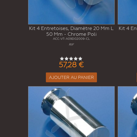
Kit 4 Entretoises, Diamètre 20 Mm L
Kit 4 E
50 Mm - Chrome Poli
ACC-VT-A09D02009-CL
RIF
57,28 €
AJOUTER AU PANIER