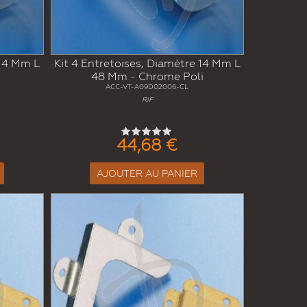
 14 Mm L
Kit 4 Entretoises, Diamètre 14 Mm L
48 Mm - Chrome Poli
ACC-VT-A09D02006-CL
RIF
44,68 €
AJOUTER AU PANIER