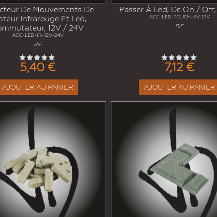
cteur De Mouvements De
Passer À Led, Dc On / Off
teur Infrarouge Et Led,
ACC-LED-TOUCH-6V-12V
ommutateur, 12V / 24V
RIF
ACC-LED-IR-12V-24V
RIF
5,40 €
7,12 €
AJOUTER AU PANIER
AJOUTER AU PANIER