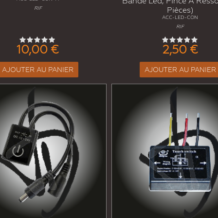
Bande Led, Pince À Resso
RIF
Pièces)
ACC-LED-CON
RIF
10,00 €
2,50 €
AJOUTER AU PANIER
AJOUTER AU PANIER