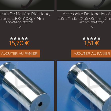
eurs De Matière Plastique,
Accessoire De Jonction À
sures L30Xh10Xp7 Mm
L35.2Xh35.2Xp5.05 Mm Dim
ACC-VT-LOG-SPE2397
ACC-VT-LOG-MTS90
RIF
RIF
15,70 €
1,51 €
AJOUTER AU PANIER
AJOUTER AU PANIER