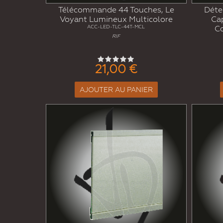
Télécommande 44 Touches, Le
Déte
Voyant Lumineux Multicolore
Cap
ACC-LED-TLC-44T-MCL
C
RIF
21,00 €
AJOUTER AU PANIER