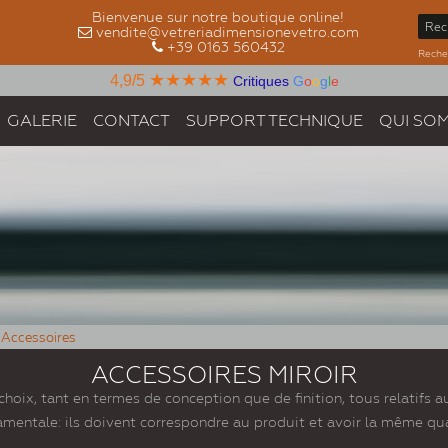
Bienvenue sur notre boutique online!
vendite@vetreriadimensionevetro.com
+39 0163 560432
Recher
★★★★★
4,9/5
Critiques
G
o
o
g
l
e
GALERIE
CONTACT
SUPPORT TECHNIQUE
QUI SO
 Accessoires
ACCESSOIRES MIROIR
oix, tant en termes de conception que de finition, tous relatifs a
entale: ils doivent correspondre au produit et avoir la même qualit