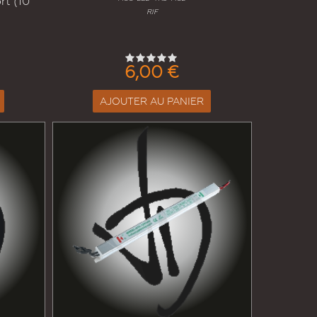
rt (10
RIF
6,00 €
AJOUTER AU PANIER