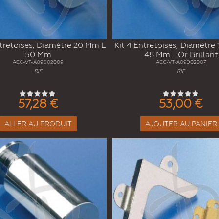
ntretoises, Diamètre 20 Mm L
Kit 4 Entretoises, Diamètre
50 Mm
48 Mm - Or Brillant
ACC-VT-A09D02009
ACC-VT-A09D02007
RIF
RIF
57,28 €
53,00 €
ALLER AU PRODUIT
AJOUTER AU PANIER