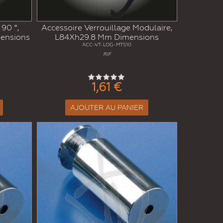
 90 °,
Accessoire Verrouillage Modulaire,
ensions
L84Xh29.8 Mm Dimensions
ACC-VT-LOG-MTS10
RIF
1,61 €
AJOUTER AU PANIER