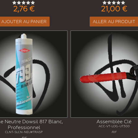
2,76 €
21,00 €
AJOUTER AU PANIER
ALLER AU PRODUIT
ne Neutre Dowsil 817 Blanc,
Assemblée Clé
Professionnel
ACC-VT-LOG-UT300
CLNT-SLCN-NEU#TRASP
RIF
RIF