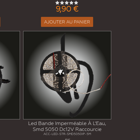
9,90 €
AJOUTER AU PANIER
Led Bande Imperméable À L'Eau,
Smd 5050 Dc12V Raccourcie
ACC-LED-STR-SMD5050IP-5M
RIF