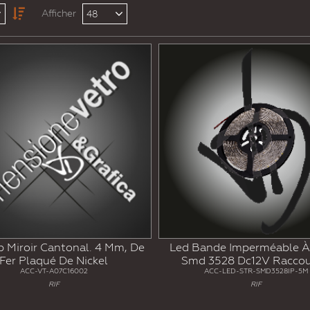
Afficher
48
Sp Miroir Cantonal. 4 Mm, De
Led Bande Imperméable À 
Fer Plaqué De Nickel
Smd 3528 Dc12V Raccou
ACC-VT-A07C16002
ACC-LED-STR-SMD3528IP-5M
RIF
RIF