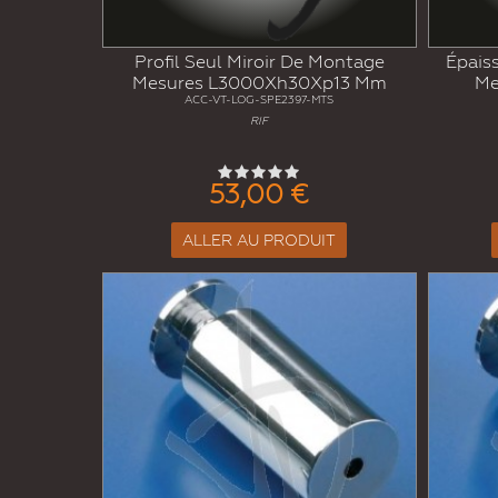
Profil Seul Miroir De Montage
Épaiss
Mesures L3000Xh30Xp13 Mm
Me
ACC-VT-LOG-SPE2397-MTS
RIF
53,00 €
ALLER AU PRODUIT