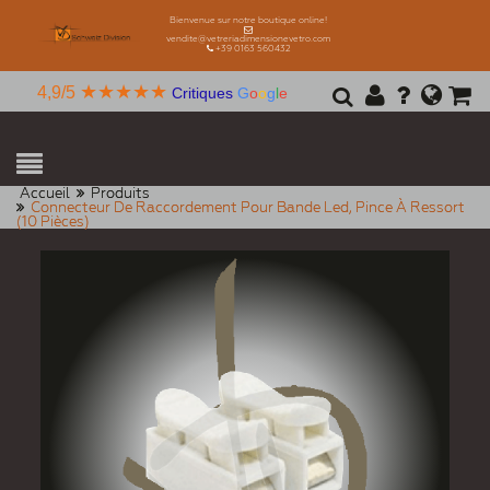
Bienvenue sur notre boutique online!
vendite@vetreriadimensionevetro.com
+39 0163 560432
★★★★★
4,9/5
Critiques
G
o
o
g
l
e
Accueil
Produits
Connecteur De Raccordement Pour Bande Led, Pince À Ressort
(10 Pièces)