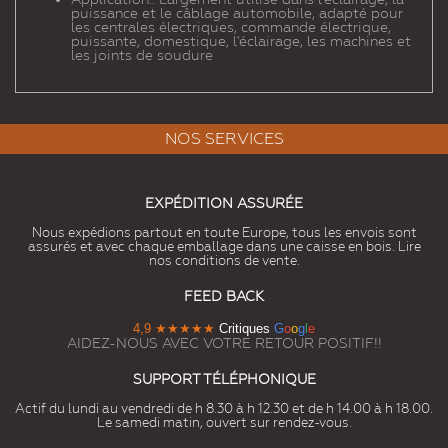
puissance et le câblage automobile, adapté pour
les centrales électriques, commande électrique,
puissante, domestique, l'éclairage, les machines et
les joints de soudure
NOS SERVICES
EXPÉDITION ASSURÉE
Nous expédions partout en toute Europe, tous les envois sont
assurés et avec chaque emballage dans une caisse en bois. Lire
nos conditions de vente.
FEED BACK
4,9
★★★★★
Critiques
G
o
o
g
l
e
AIDEZ-NOUS AVEC VOTRE RETOUR POSITIF!!
SUPPORT TÉLÉPHONIQUE
Actif du lundi au vendredi de h 8.30 à h 12.30 et de h 14.00 à h 18.00.
Le samedi matin, ouvert sur rendez-vous.