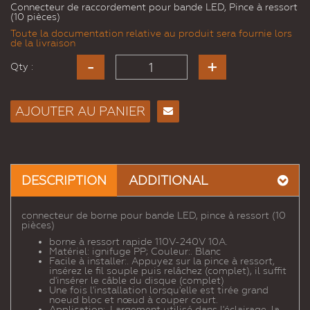
Connecteur de raccordement pour bande LED, Pince à ressort
(10 pièces)
Toute la documentation relative au produit sera fournie lors
de la livraison
Qty :
AJOUTER AU PANIER
Envoyer
à un
ami
DESCRIPTION
ADDITIONAL
connecteur de borne pour bande LED, pince à ressort (10
pièces)
borne à ressort rapide 110V-240V 10A.
Matériel: ignifuge PP; Couleur:. Blanc
Facile à installer:. Appuyez sur la pince à ressort,
insérez le fil souple puis relâchez (complet), il suffit
d'insérer le câble du disque (complet)
Une fois l'installation lorsqu'elle est tirée grand
noeud bloc et nœud à couper court.
Application:. Largement utilisé dans l'éclairage, la