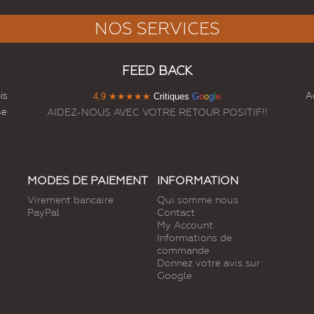
NOS SERVICES
FEED BACK
is
Ac
4,9
★★★★★
Critiques
G
o
o
g
l
e
se
AIDEZ-NOUS AVEC VOTRE RETOUR POSITIF!!
MODES DE PAIEMENT
INFORMATION
Virement bancaire
Qui somme nous
PayPal
Contact
My Account
Informations de
commande
Donnez votre avis sur
Google