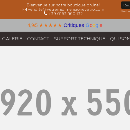
Bienvenue sur notre boutique online!
vendite@vetreriadimensionevetro.com
Recher
+39 0163 560432
★★★★★
Critiques
G
o
o
g
l
e
4,9/5
GALERIE
CONTACT
SUPPORT TECHNIQUE
QUI SO