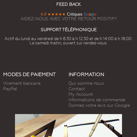
FEED BACK
4,9
★★★★★
Critiques
G
o
o
g
l
e
AIDEZ-NOUS AVEC VOTRE RETOUR POSITIF!!
SUPPORT TÉLÉPHONIQUE
Actif du lundi au vendredi de h 8.30 à h 12.30 et de h 14.00 à h 18.00.
Le samedi matin, ouvert sur rendez-vous.
MODES DE PAIEMENT
INFORMATION
Virement bancaire
Qui somme nous
PayPal
Contact
My Account
Informations de commande
Donnez votre avis sur Google