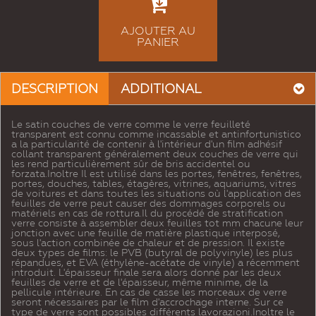
AJOUTER AU
PANIER
DESCRIPTION
ADDITIONAL
Le satin couches de verre comme le verre feuilleté
transparent est connu comme incassable et antinfortunistico
a la particularité de contenir à l'intérieur d'un film adhésif
collant transparent généralement deux couches de verre qui
les rend particulièrement sûr de bris accidentel ou
forzata.Inoltre Il est utilisé dans les portes, fenêtres, fenêtres,
portes, douches, tables, étagères, vitrines, aquariums, vitres
de voitures et dans toutes les situations où l'application des
feuilles de verre peut causer des dommages corporels ou
matériels en cas de rottura.Il du procédé de stratification
verre consiste à assembler deux feuilles tot mm chacune leur
jonction avec une feuille de matière plastique interposé,
sous l'action combinée de chaleur et de pression. Il existe
deux types de films: le PVB (butyral de polyvinyle) les plus
répandues, et EVA (éthylène-acétate de vinyle) a récemment
introduit. L'épaisseur finale sera alors donné par les deux
feuilles de verre et de l'épaisseur, même minime, de la
pellicule intérieure. En cas de casse les morceaux de verre
seront nécessaires par le film d'accrochage interne. Sur ce
type de verre sont possibles différents lavorazioni.Inoltre le