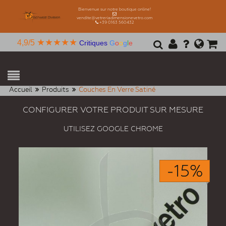
Bienvenue sur notre boutique online!
vendite@vetreriadimensionevetro.com
+39 0163 560432
★★★★★
4,9/5
Critiques
G
o
o
g
l
e
Accueil
Produits
Couches En Verre Satiné
CONFIGURER VOTRE PRODUIT SUR MESURE
UTILISEZ GOOGLE CHROME
-15%