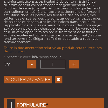
antinfortunistico a la particularité de contenir à l'intérieur
d'un film adhésif collant transparent généralement deux
couches de verre (une satin et une translucide) qui les rend
particulièrement sûr à une rupture accidentelle ou forcée. Il
est utilisé dans les portes, les fenêtres, des douches, des
tables, des étagères, des cloisons, garde-corps, balustrades
de balcons et dans toutes les situations dans lesquelles
l'application de feuilles de verre peut causer des dommages
aux personnes ou des choses en cas de bris. Le verre dépoli
et « un verre opaque faites par le traitement de la finition
satinée, également appelé gravure. Son aspect mat / satiné
rend un verre très élégant, raffiné et adaptable à tout type
d'environnement.
Toute la documentation relative au produit sera fournie lors
de la livraison
Acheter 6 avec
16%
rabais chaque
Qty :
AJOUTER AU PANIER
Envoyer
à un
ami
1
FORMULAIRE
*