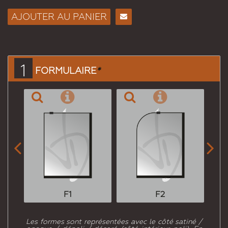
AJOUTER AU PANIER
Envoyer
à un
ami
1
FORMULAIRE
*


F1
F2
Les formes sont représentées avec le côté satiné /