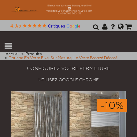
Bienvenue sur notre boutique online!
vendite@vetreriadimensionevetro.com
+39 0163 560432
★★★★★
4,9/5
Critiques
G
o
o
g
l
e
Accueil
Produits
Douche En Verre Fixe, Sur Mesure, Le Verre Bronzé Décoré
CONFIGUREZ VOTRE FERMETURE
UTILISEZ GOOGLE CHROME
-10%