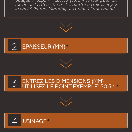
opaque / dépoli / décoré (côté intérieur poli). En
raison de la nécessité de les mettre en miroir, fuyez
le libellé "Forma Mirroring" au point 4 "Traitement".
2
EPAISSEUR (MM)
*
3
ENTREZ LES DIMENSIONS (MM)
UTILISEZ LE POINT EXEMPLE: 50.5 :
*
4
USINAGE
*