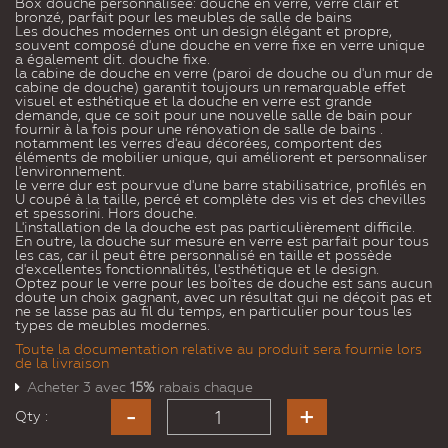
Box douche personnalisée: douche en verre, verre clair et
bronzé, parfait pour les meubles de salle de bains
Les douches modernes ont un design élégant et propre,
souvent composé d'une douche en verre fixe en verre unique
a également dit. douche fixe.
la cabine de douche en verre (paroi de douche ou d'un mur de
cabine de douche) garantit toujours un remarquable effet
visuel et esthétique et la douche en verre est grande
demande, que ce soit pour une nouvelle salle de bain pour
fournir à la fois pour une rénovation de salle de bains .
notamment les verres d'eau décorées, comportent des
éléments de mobilier unique, qui améliorent et personnaliser
l'environnement.
le verre dur est pourvue d'une barre stabilisatrice, profilés en
U coupé à la taille, percé et complète des vis et des chevilles
et spessorini. Hors douche.
L'installation de la douche est pas particulièrement difficile.
En outre, la douche sur mesure en verre est parfait pour tous
les cas, car il peut être personnalisé en taille et possède
d'excellentes fonctionnalités, l'esthétique et le design.
Optez pour le verre pour les boîtes de douche est sans aucun
doute un choix gagnant, avec un résultat qui ne déçoit pas et
ne se lasse pas au fil du temps, en particulier pour tous les
types de meubles modernes.
Toute la documentation relative au produit sera fournie lors
de la livraison
Acheter 3 avec
15%
rabais chaque
Qty :