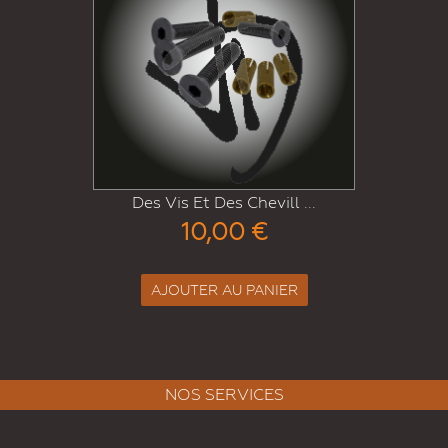
Kit
Des Vis Et Des Chevill ...
10,00 €
AJOUTER AU PANIER
NOS SERVICES