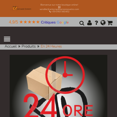
Bienvenue sur notre boutique online!
vendite@vetreriadimensionevetro.com
+39 0163 560432
★★★★★
4,9/5
Critiques
G
o
o
g
l
e
Accueil
Produits
En 24 Heures