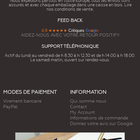
Nous expédions partout en toute Europe, tous les envois sont
assurés et avec chaque emballage dans une caisse en bois. Lire
nos conditions de vente.
FEED BACK
4,9
★★★★★
Critiques
G
o
o
g
l
e
AIDEZ-NOUS AVEC VOTRE RETOUR POSITIF!!
SUPPORT TÉLÉPHONIQUE
Actif du lundi au vendredi de h 8.30 à h 12.30 et de h 14.00 à h 18.00.
Le samedi matin, ouvert sur rendez-vous.
MODES DE PAIEMENT
INFORMATION
Virement bancaire
Qui somme nous
PayPal
Contact
My Account
Informations de commande
Donnez votre avis sur Google