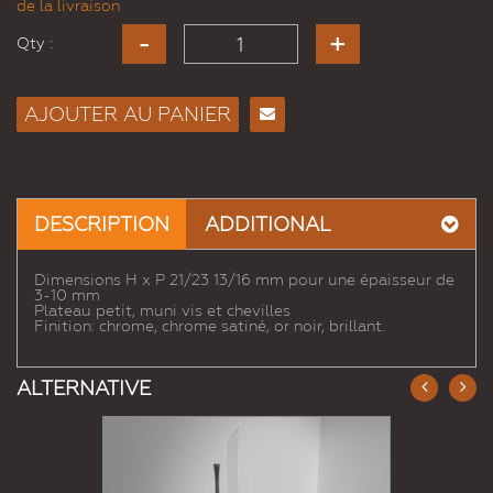
de la livraison
Qty :
AJOUTER AU PANIER
Envoyer
à un
ami
DESCRIPTION
ADDITIONAL
Dimensions H x P 21/23 13/16 mm pour une épaisseur de
3-10 mm
Plateau petit, muni vis et chevilles
Finition: chrome, chrome satiné, or noir, brillant.
ALTERNATIVE