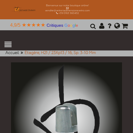
Bienvenue sur notre boutique online!
vendite@vetreriadimensionevetro.com
+39 0163 560432
★★★★★
4,9/5
Critiques
G
o
o
g
l
e
Accueil
Étagère, H21 / 23Xp13 / 16, Sp. 3-10 Mm