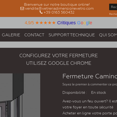
Bienvenue sur notre boutique online!
vendite@vetreriadimensionevetro.com
+39 0163 560432
Recher
★★★★★
Critiques
G
o
o
g
l
e
4,9/5
GALERIE
CONTACT
SUPPORT TECHNIQUE
QUI SO
CONFIGUREZ VOTRE FERMETURE
UTILISEZ GOOGLE CHROME
Fermeture Camino
Soyez le premier à commenter ce pr
Disponibilité :
En stock
Avez-vous un feu ouvert? Il es
votre foyer en toute sécurité
Acheter en ligne votre porte p