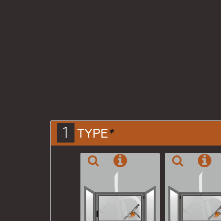
1
TYPE
*