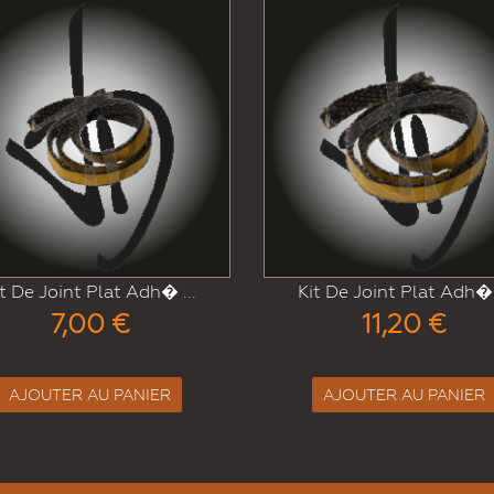
..
Kit De Joint Plat Adh� ...
Kit De 
11,20 €
AJOUTER AU PANIER
AJO