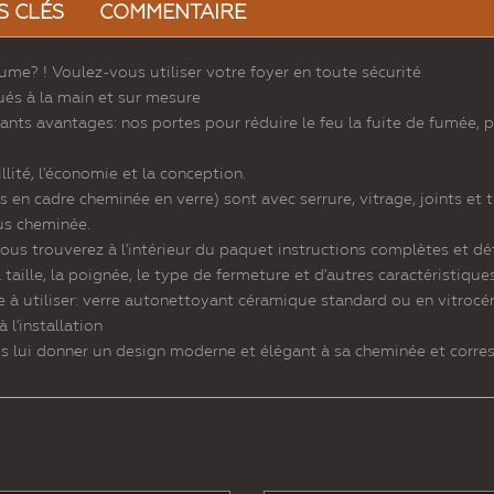
S CLÉS
COMMENTAIRE
ume? ! Voulez-vous utiliser votre foyer en toute sécurité
ués à la main et sur mesure
ants avantages: nos portes pour réduire le feu la fuite de fumée,
ité, l'économie et la conception.
s en cadre cheminée en verre) sont avec serrure, vitrage, joints et
ous cheminée.
si vous trouverez à l'intérieur du paquet instructions complètes et d
taille, la poignée, le type de fermeture et d'autres caractéristiques
 à utiliser: verre autonettoyant céramique standard ou en vitrocér
 l'installation
is lui donner un design moderne et élégant à sa cheminée et corr