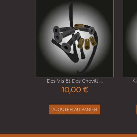
Des Vis Et Des Chevill ...
Kit De Joint Plat Adh� .
10,00 €
7,00 €
AJOUTER AU PANIER
AJOUTER AU PANIER