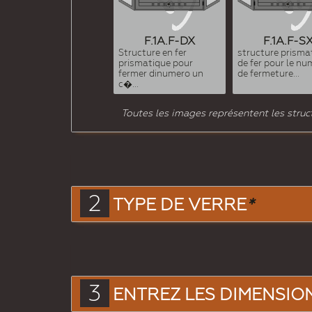
F.1A.F-DX
F.1A.F-S
Structure en fer
structure prisma
prismatique pour
de fer pour le nu
fermer dinumero un
de fermeture...
c�...
Toutes les images représentent les struct
2
TYPE DE VERRE
*
3
ENTREZ LES DIMENSIONS