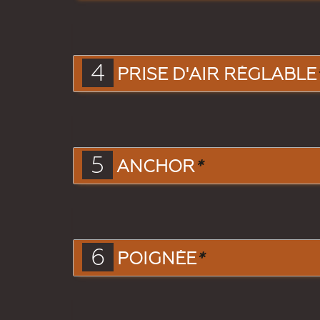
4
PRISE D'AIR RÉGLABLE
5
ANCHOR
*
6
POIGNÉE
*