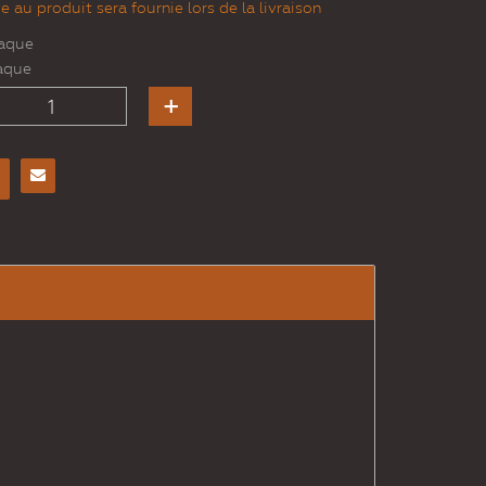
 au produit sera fournie lors de la livraison
haque
aque
Envoyer
à un
ami