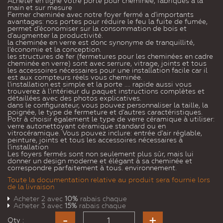
Acheter en ligne votre porte pour cheminée, fabriqués à la
main et sur mesure
Fermer cheminée avec notre foyer fermé a d'importants
avantages: nos portes pour réduire le feu la fuite de fumée,
permet d'économiser sur la consommation de bois et
d'augmenter la productivité.
la cheminée en verre est donc synonyme de tranquillité,
l'économie et la conception.
les structures de fer (fermetures pour les cheminées en cadre
cheminée en verre) sont avec serrure, vitrage, joints et tous
les accessoires nécessaires pour une installation facile car il
est aux compteurs réels vous cheminée.
l'installation est simple et la porte .... rapide aussi vous
trouverez à l'intérieur du paquet instructions complètes et
détaillées avec des photos explicatives.
dans le configurateur, vous pouvez personnaliser la taille, la
poignée, le type de fermeture et d'autres caractéristiques.
Potr à choisir également le type de verre céramique à utiliser:
verre autonettoyant céramique standard ou en
vitrocéramique. Vous pouvez inclure: entrée d'air réglable,
peinture, joints et tous les accessoires nécessaires à
l'installation
Les foyers fermés sont non seulement plus sûr, mais lui
donner un design moderne et élégant à sa cheminée et
correspondre parfaitement à tous. environnement.
Toute la documentation relative au produit sera fournie lors
de la livraison
Acheter 2 avec
10%
rabais chaque
Acheter 3 avec
15%
rabais chaque
Qty :