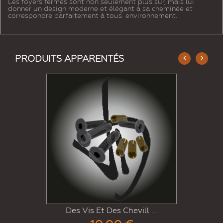
Les foyers fermés sont non seulement plus sûr, mais lui
donner un design moderne et élégant à sa cheminée et
correspondre parfaitement à tous. environnement.
PRODUITS APPARENTÉS
 ...
Kit De Joint Plat Adh� ..
7,00 €