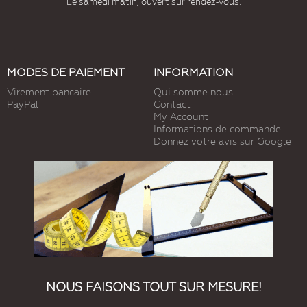
Le samedi matin, ouvert sur rendez-vous.
MODES DE PAIEMENT
INFORMATION
Virement bancaire
Qui somme nous
PayPal
Contact
My Account
Informations de commande
Donnez votre avis sur Google
NOUS FAISONS TOUT SUR MESURE!