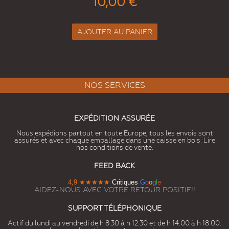
R
AJOUTER AU PANIER
NOS SERVICES
EXPÉDITION ASSURÉE
Nous expédions partout en toute Europe, tous les envois sont
assurés et avec chaque emballage dans une caisse en bois. Lire
nos conditions de vente.
FEED BACK
4,9
★★★★★
Critiques
G
o
o
g
l
e
AIDEZ-NOUS AVEC VOTRE RETOUR POSITIF!!
SUPPORT TÉLÉPHONIQUE
Actif du lundi au vendredi de h 8.30 à h 12.30 et de h 14.00 à h 18.00.