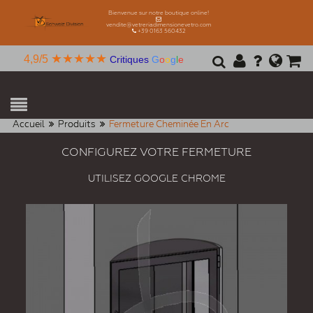
Bienvenue sur notre boutique online!
vendite@vetreriadimensionevetro.com
+39 0163 560432
★★★★★
4,9/5
Critiques
G
o
o
g
l
e
Accueil
Produits
Fermeture Cheminée En Arc
CONFIGUREZ VOTRE FERMETURE
UTILISEZ GOOGLE CHROME