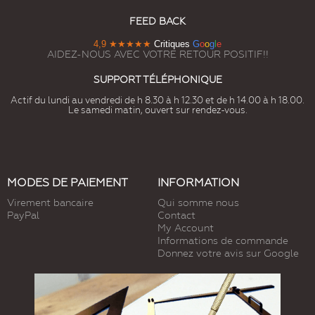
FEED BACK
4,9
★★★★★
Critiques
G
o
o
g
l
e
AIDEZ-NOUS AVEC VOTRE RETOUR POSITIF!!
SUPPORT TÉLÉPHONIQUE
Actif du lundi au vendredi de h 8.30 à h 12.30 et de h 14.00 à h 18.00.
Le samedi matin, ouvert sur rendez-vous.
MODES DE PAIEMENT
INFORMATION
Virement bancaire
Qui somme nous
PayPal
Contact
My Account
Informations de commande
Donnez votre avis sur Google