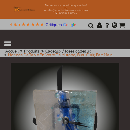
Bienvenue sur notre boutique online!
vendite@vetreriadimensionevetro.com
+39 0163 560432
★★★★★
4,9/5
Critiques
G
o
o
g
l
e
Accueil
Produits
Cadeaux / Idées cadeaux
Horloge De Table En Verre De Murano, Bleu Clair, Fait Main