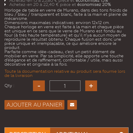
Achetez-en 15 à
23,80 €
pièce et
économisez
15
%
Achetez-en 20 à
22,40 €
pièce et
économisez
20
%
Horloge de table en verre de Murano, dans des tons froids de
bleu / bleu / transparent et blanc, faite à la main et pleine de
mécanisme.
Dimensions maximales indicatives: environ 12x12 cm.
Chaque horloge en verre est faite à la main et chaque pièce
est unique en ce sens que le verre de Murano est fondu au
four (à très haute température) et qu’il n’ya aucun moyen de
reproduire le résultat obtenu. Chaque fusion est donc une
pièce unique et irremplaçable, ce qui améliore encore le
produit.
Parfaite comme idée-cadeau, c’est un petit élément de
mobilier en verre. Par sa simplicité, elle apporte une touche
d’élégance et de raffinement, confortable / utile, mais aussi
décorative et originale à la fois.
Toute la documentation relative au produit sera fournie lors
de la livraison
Qty :
AJOUTER AU PANIER
Envoyer
à un
ami