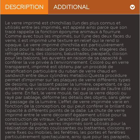
DESCRIPTION
ADDITIONAL
Le verre imprimé est chinchillas l'un des plus connus et
utilisés entre les imprimés, est appelé ainsi parce que son
tracé rappelle la fonction éponyme animaux à fourrure.
Comme avec tous les imprimés, sur l'une des deux faces du
verre, il est imprimé une texture en relief qui le rend si
opaque. Le verre imprimé chinchilla est particulièrement
utilisé pour la réalisation de portes, douche, étagères des
réfrigérateurs, des cloisons, balustrades, parapets, cloison
pour les balcons, les auvents en raison de sa capacité à
conférer la vie privée à l'environnement. Coloré ou en verre
transparent, imprimé est obtenu par un procédé de
stratification particulière du ruban de verre chaud en
sandwich entre deux cylindres metallici.Questa procédure
permet d'imprimer sur les plaques de verre différents types
de dessins, qui laissent passer la lumière, cependant, ce qui
empêche une vision claire de ce qui se passe de l'autre côté
du verre. En fait, le verre moulé, tel que le verre dépoli ou
rayé par sablage, déforme les détails des objets, sans gêner
le passage de la lumière. L'effet de verre imprimée varie en
fonction de la conception, ce qui peut conférer le brillant ou
l'opacité à différents points de la dalle. La chute de verre
imprimé entre le verre décoratif également utilisé pour la
construction de vitraux. Caractérisé par l'apparence
translucide typique, verres imprimés sont utilisés pour la
réalisation de portes coulissantes ou battantes, cloisons en
verre fixes ou mobiles, les fenêtres, les portes et fenêtres
particulièrement spectaculaire, ainsi que pour les parapets,