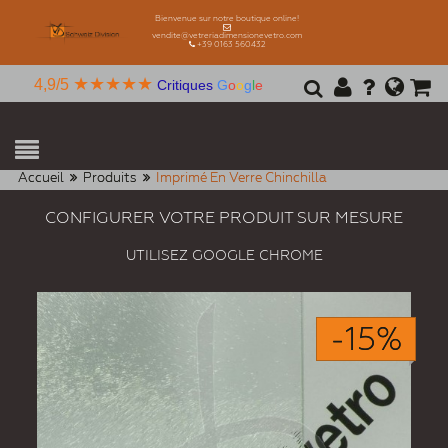
Bienvenue sur notre boutique online!
vendite@vetreriadimensionevetro.com
+39 0163 560432
★★★★★
4,9/5
Critiques
G
o
o
g
l
e
Accueil
Produits
Imprimé En Verre Chinchilla
CONFIGURER VOTRE PRODUIT SUR MESURE
UTILISEZ GOOGLE CHROME
-15%