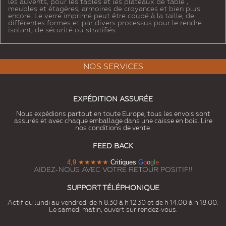
les auvents, pour les tables et les plateaux de table ,
meubles et étagères, armoires de croyances et bien plus
encore. Le verre imprimé peut être coupé à la taille, de
différentes formes et par divers processus pour le rendre
isolant, de sécurité ou stratifiés.
NOS SERVICES
EXPÉDITION ASSURÉE
Nous expédions partout en toute Europe, tous les envois sont
assurés et avec chaque emballage dans une caisse en bois. Lire
nos conditions de vente.
FEED BACK
4,9
★★★★★
Critiques
G
o
o
g
l
e
AIDEZ-NOUS AVEC VOTRE RETOUR POSITIF!!
SUPPORT TÉLÉPHONIQUE
Actif du lundi au vendredi de h 8.30 à h 12.30 et de h 14.00 à h 18.00.
Le samedi matin, ouvert sur rendez-vous.