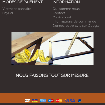
MODES DE PAIEMENT
INFORMATION
Virement bancaire
Qui somme nous
PayPal
Contact
My Account
Informations de commande
Donnez votre avis sur Google
NOUS FAISONS TOUT SUR MESURE!
© 2019 Kundenspezifische Produkte. Tous droits réservés.