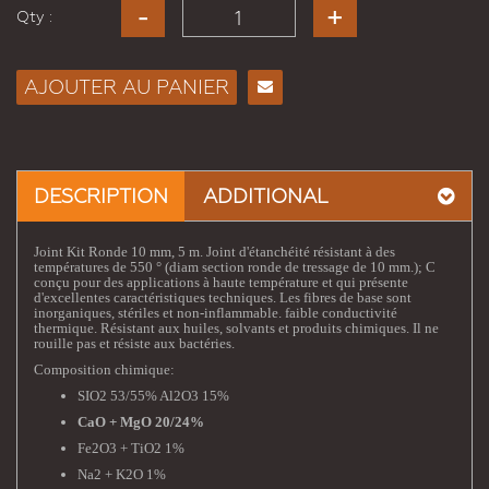
Qty :
AJOUTER AU PANIER
Envoyer
à un
ami
DESCRIPTION
ADDITIONAL
Joint Kit Ronde 10 mm, 5 m. Joint d'étanchéité résistant à des
températures de 550 ° (diam section ronde de tressage de 10 mm.); C
conçu pour des applications à haute température et qui présente
d'excellentes caractéristiques techniques. Les fibres de base sont
inorganiques, stériles et non-inflammable. faible conductivité
thermique. Résistant aux huiles, solvants et produits chimiques. Il ne
rouille pas et résiste aux bactéries.
Composition chimique:
SIO2 53/55% Al2O3 15%
CaO + MgO 20/24%
Fe2O3 + TiO2 1%
Na2 + K2O 1%