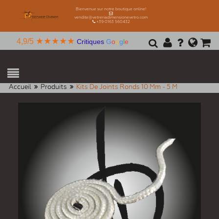
Bienvenue sur notre boutique online!
vendite@vetreriadimensionevetro.com
+39 0163 560432
★★★★★
4,9/5
Critiques
G
o
o
g
l
e
Accueil
Produits
Kits De Joints Ronds 10 Mm - 5 M