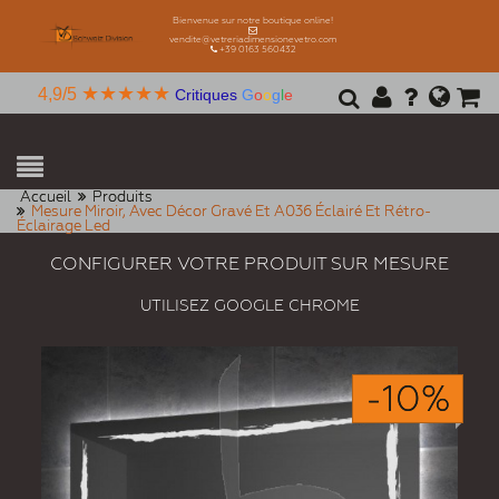
Bienvenue sur notre boutique online!
vendite@vetreriadimensionevetro.com
+39 0163 560432
★★★★★
4,9/5
Critiques
G
o
o
g
l
e
Accueil
Produits
Mesure Miroir, Avec Décor Gravé Et A036 Éclairé Et Rétro-
Éclairage Led
CONFIGURER VOTRE PRODUIT SUR MESURE
UTILISEZ GOOGLE CHROME
-10%