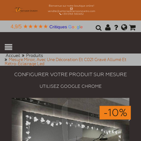
Bienvenue sur notre boutique online!
vendite@vetreriadimensionevetro.com
+39 0163 560432
★★★★★
4,9/5
Critiques
G
o
o
g
l
e
Accueil
Produits
Mesure Miroir, Avec Une Décoration Et C021 Gravé Allumé Et
Rétro-Éclairage Led
CONFIGURER VOTRE PRODUIT SUR MESURE
UTILISEZ GOOGLE CHROME
-10%