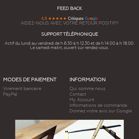
FEED BACK
4,9
★★★★★
Critiques
G
o
o
g
l
e
AIDEZ-NOUS AVEC VOTRE RETOUR POSITIF!!
SUPPORT TÉLÉPHONIQUE
Actif du lundi au vendredi de h 8.30 à h 12.30 et de h 14.00 à h 18.00.
Le samedi matin, ouvert sur rendez-vous.
MODES DE PAIEMENT
INFORMATION
Virement bancaire
Qui somme nous
PayPal
Contact
My Account
Informations de commande
Donnez votre avis sur Google