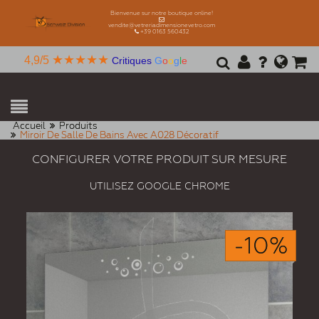
Bienvenue sur notre boutique online!
vendite@vetreriadimensionevetro.com
+39 0163 560432
★★★★★
4,9/5
Critiques
G
o
o
g
l
e
Accueil
Produits
Miroir De Salle De Bains Avec A028 Décoratif
CONFIGURER VOTRE PRODUIT SUR MESURE
UTILISEZ GOOGLE CHROME
-10%