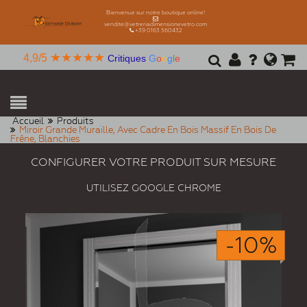
Bienvenue sur notre boutique online!
vendite@vetreriadimensionevetro.com
+39 0163 560432
★★★★★
4,9/5
Critiques
G
o
o
g
l
e
Accueil
Produits
Miroir Grande Muraille, Avec Cadre En Bois Massif En Bois De
Frêne, Blanchies
CONFIGURER VOTRE PRODUIT SUR MESURE
UTILISEZ GOOGLE CHROME
-10%