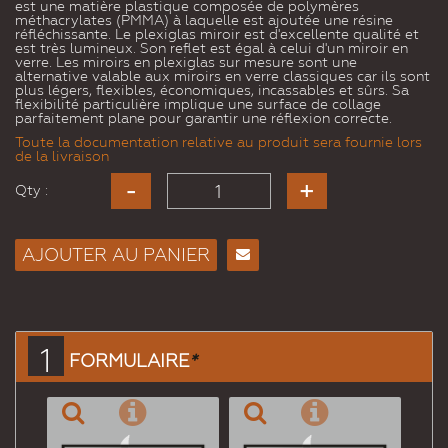
est une matière plastique composée de polymères
méthacrylates (PMMA) à laquelle est ajoutée une résine
réfléchissante. Le plexiglas miroir est d'excellente qualité et
est très lumineux. Son reflet est égal à celui d'un miroir en
verre. Les miroirs en plexiglas sur mesure sont une
alternative valable aux miroirs en verre classiques car ils sont
plus légers, flexibles, économiques, incassables et sûrs. Sa
flexibilité particulière implique une surface de collage
parfaitement plane pour garantir une réflexion correcte.
Toute la documentation relative au produit sera fournie lors
de la livraison
Qty :
AJOUTER AU PANIER
Envoyer
à un
ami
1
FORMULAIRE
*