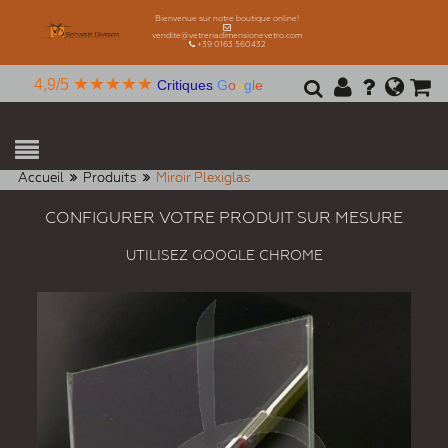
Bienvenue sur notre boutique online!
vendite@vetreriadimensionevetro.com
+39 0163 560432
★★★★★
4,9/5
Critiques
G
o
o
g
l
e
Accueil
Produits
Miroir Plexiglas
CONFIGURER VOTRE PRODUIT SUR MESURE
UTILISEZ GOOGLE CHROME