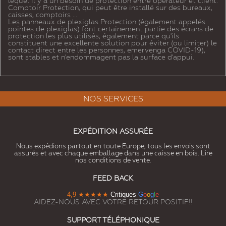
lequel il y a un besoin de
protection entre opérateur et client.
Comptoir Protection, qui peut être installé sur des
bureaux,
caisses, comptoirs ...
Les panneaux de
plexiglas Protection (également appelés
pointes de
plexiglas) font certainement partie des écrans de
protection les plus utilisés, également parce qu'ils
constituent une excellente solution pour éviter (ou limiter) le
contact direct entre les personnes, emervenga COVID-19),
sont stables et n'endommagent pas la surface d'appui.
NOS SERVICES
EXPÉDITION ASSURÉE
Nous expédions partout en toute Europe, tous les envois sont
assurés et avec chaque emballage dans une caisse en bois. Lire
nos conditions de vente.
FEED BACK
4,9
★★★★★
Critiques
G
o
o
g
l
e
AIDEZ-NOUS AVEC VOTRE RETOUR POSITIF!!
SUPPORT TÉLÉPHONIQUE