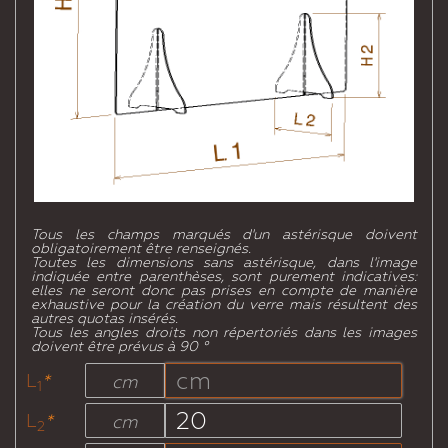
Tous les champs marqués d'un astérisque doivent
obligatoirement être renseignés.
Toutes les dimensions sans astérisque, dans l'image
indiquée entre parenthèses, sont purement indicatives:
elles ne seront donc pas prises en compte de manière
exhaustive pour la création du verre mais résultent des
autres quotas insérés.
Tous les angles droits non répertoriés dans les images
doivent être prévus à 90 °
L
*
cm
1
L
*
cm
2