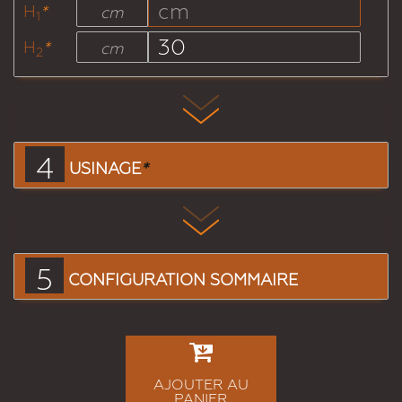
H
*
cm
1
H
*
cm
2
4
USINAGE
*
5
CONFIGURATION SOMMAIRE
AJOUTER AU
PANIER