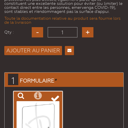
constituent une excellente solution pour éviter (ou limiter) le
contact direct entre les personnes, emervenga COVID-19),
sont stables et n'endommagent pas la surface d'appui.
Toute la documentation relative au produit sera fournie lors
de la livraison
Qty :
AJOUTER AU PANIER
Envoyer
à un
ami
1
FORMULAIRE
*