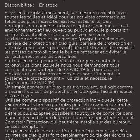
Disponibilité :
En stock
Écran en plexiglas transparent, sur mesure, réalisable avec
toutes les tailles et
idéal pour les activités commerciales
telles que pharmacies, buralistes, restaurants, bars,
boutiques, bureaux et studios, réceptions, banques ... tout
environnement et lieu ouvert au public et où le protection
contre d'éventuelles infections par voie aérienne.
La cloison en plexiglas sur mesure (prasputi en plexiglas,
barrière de protection en plexiglas, barrière de protection en
plexiglas, pare-brise, pare-vent)
délimite la zone de travail et
les postes de travail dans le but de protéger et d'éviter le
contact direct entre les personnes.
Surtout en cette période délicate d'urgence contre les
coronavirus, dans laquelle nous nous demandons tous
comment nous protéger du COVID-19, les barrières en
plexiglas et les cloisons en plexiglas sont sûrement un
système de protection antivirus utile et nécessaire
(protections COVID-19).
Un simple panneau en plexiglas transparent, qui agit comme
un écran / cloison de protection en plexiglas, facile à installer
et à nettoyer.
Utilisée
comme dispositif de protection individuelle, cette
barrière Protection en plexiglas peut être réalisée de toutes
tailles, pour mieux s'adapter à chaque besoin et essayer
d'être la plus adaptée possible à tout type de contexte dans
lequel il y a un besoin de
protection entre opérateur et client.
Comptoir Protection, qui peut être installé sur des
bureaux,
caisses, comptoirs ...
Les panneaux de
plexiglas Protection (également appelés
pointes de
plexiglas) font certainement partie des écrans de
protection les plus utilisés, également parce qu'ils