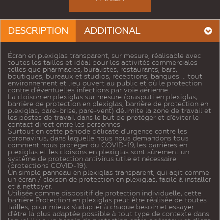
DESCRIPTION
ADDITIONAL
Écran en plexiglas transparent, sur mesure, réalisable avec
toutes les tailles et
idéal pour les activités commerciales
telles que pharmacies, buralistes, restaurants, bars,
boutiques, bureaux et studios, réceptions, banques ... tout
environnement et lieu ouvert au public et où le protection
contre d'éventuelles infections par voie aérienne.
La cloison en plexiglas sur mesure (prasputi en plexiglas,
barrière de protection en plexiglas, barrière de protection en
plexiglas, pare-brise, pare-vent)
délimite la zone de travail et
les postes de travail dans le but de protéger et d'éviter le
contact direct entre les personnes.
Surtout en cette période délicate d'urgence contre les
coronavirus, dans laquelle nous nous demandons tous
comment nous protéger du COVID-19, les barrières en
plexiglas et les cloisons en plexiglas sont sûrement un
système de protection antivirus utile et nécessaire
(protections COVID-19).
Un simple panneau en plexiglas transparent, qui agit comme
un écran / cloison de protection en plexiglas, facile à installer
et à nettoyer.
Utilisée
comme dispositif de protection individuelle, cette
barrière Protection en plexiglas peut être réalisée de toutes
tailles, pour mieux s'adapter à chaque besoin et essayer
d'être la plus adaptée possible à tout type de contexte dans