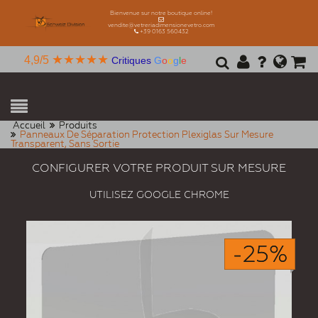
Bienvenue sur notre boutique online!
vendite@vetreriadimensionevetro.com
+39 0163 560432
★★★★★
4,9/5
Critiques
G
o
o
g
l
e
Accueil
Produits
Panneaux De Séparation Protection Plexiglas Sur Mesure
Transparent, Sans Sortie
CONFIGURER VOTRE PRODUIT SUR MESURE
UTILISEZ GOOGLE CHROME
-25%