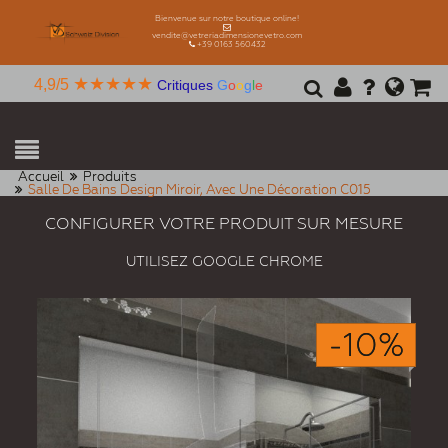
Bienvenue sur notre boutique online!
vendite@vetreriadimensionevetro.com
+39 0163 560432
★★★★★
4,9/5
Critiques
G
o
o
g
l
e
Accueil
Produits
Salle De Bains Design Miroir, Avec Une Décoration C015
CONFIGURER VOTRE PRODUIT SUR MESURE
UTILISEZ GOOGLE CHROME
-10%