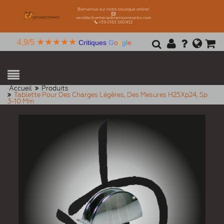
Bienvenue sur notre boutique online!
vendite@vetreriadimensionevetro.com
+39 0163 560432
★★★★★
4,9/5
Critiques
G
o
o
g
l
e
Accueil
Produits
Tablette Pour Des Charges Légères, Des Mesures H25Xp24, Sp.
3-10 Mm