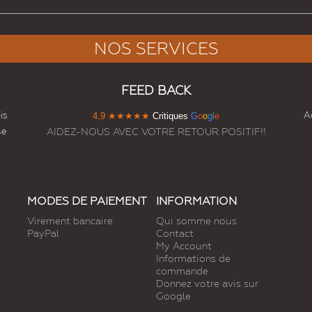
NOS SERVICES
FEED BACK
is
Ac
4,9
★★★★★
Critiques
G
o
o
g
l
e
se
AIDEZ-NOUS AVEC VOTRE RETOUR POSITIF!!
MODES DE PAIEMENT
INFORMATION
Virement bancaire
Qui somme nous
PayPal
Contact
My Account
Informations de
commande
Donnez votre avis sur
Google