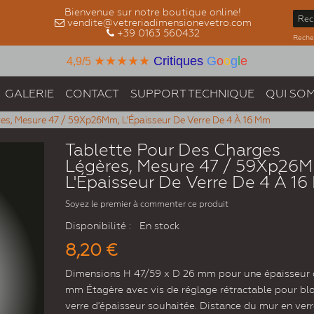
Bienvenue sur notre boutique online!
vendite@vetreriadimensionevetro.com
+39 0163 560432
Recher
★★★★★
Critiques
G
o
o
g
l
e
4,9/5
GALERIE
CONTACT
SUPPORT TECHNIQUE
QUI SO
es, Mesure 47 / 59Xp26Mm, L'Épaisseur De Verre De 4 À 16 Mm
Tablette Pour Des Charges
Légères, Mesure 47 / 59Xp26M
L'Épaisseur De Verre De 4 À 1
Soyez le premier à commenter ce produit
Disponibilité :
En stock
8,20 €
Dimensions H 47/59 x D 26 mm pour une épaisseur 
mm Étagère avec vis de réglage rétractable pour blo
verre d'épaisseur souhaitée. Distance du mur en verre