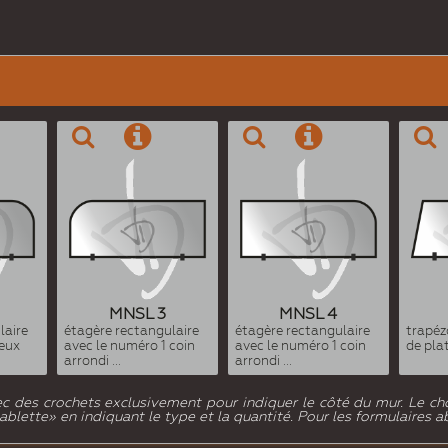
MNSL 3
MNSL 4
laire
étagère rectangulaire
étagère rectangulaire
trapéz
eux
avec le numéro 1 coin
avec le numéro 1 coin
de pla
arrondi ...
arrondi ...
c des crochets exclusivement pour indiquer le côté du mur. Le choi
 tablette» en indiquant le type et la quantité. Pour les formulaires 