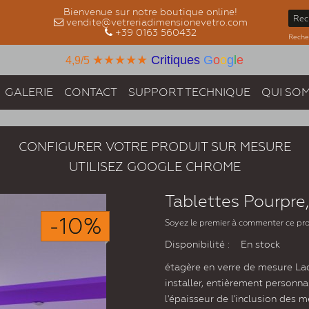
Bienvenue sur notre boutique online!
vendite@vetreriadimensionevetro.com
+39 0163 560432
Recher
★★★★★
Critiques
G
o
o
g
l
e
4,9/5
GALERIE
CONTACT
SUPPORT TECHNIQUE
QUI SO
CONFIGURER VOTRE PRODUIT SUR MESURE
UTILISEZ GOOGLE CHROME
Tablettes Pourpre
-10%
Soyez le premier à commenter ce pr
Disponibilité :
En stock
étagère en verre de mesure Laq
installer, entièrement personna
l'épaisseur de l'inclusion des