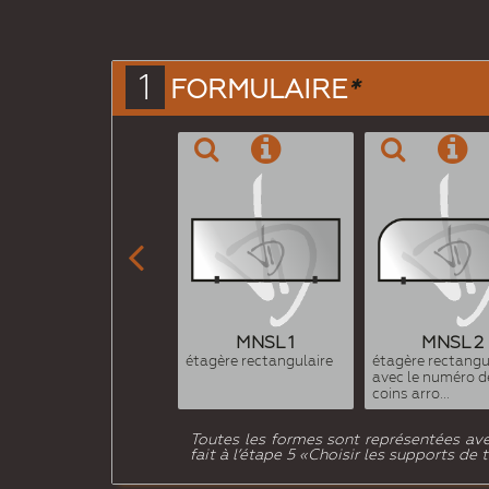
1
FORMULAIRE
*

MNSL 1
MNSL 2
étagère rectangulaire
étagère rectangu
avec le numéro d
coins arro...
Toutes les formes sont représentées ave
fait à l’étape 5 «Choisir les supports de