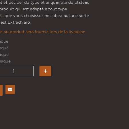
t et décider du type et la quantité du plateau
n produit qui est adapté à tout type
AL que vous choisissez ne subira aucune sorte
 est Extrachiaro.
 au produit sera fournie lors de la livraison
aque
aque
aque
haque
Envoyer
à un
ami