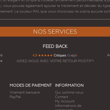
 un élégant et simple à installer, entièrement personnalisable, à p
L. vous pouvez également ajouter le traitement et décider du type 
nement. La couleur RAL que vous choisissez ne subira aucune sorte 
NOS SERVICES
FEED BACK
is
Ac
4,9
★★★★★
Critiques
G
o
o
g
l
e
se
AIDEZ-NOUS AVEC VOTRE RETOUR POSITIF!!
MODES DE PAIEMENT
INFORMATION
Virement bancaire
Qui somme nous
PayPal
Contact
My Account
Informations de