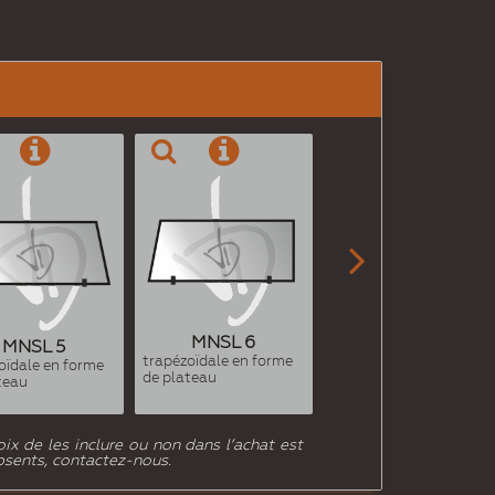

MNSL 6
MNSL 7
MNSL 5
trapézoïdale en forme
trapézoïdale en forme
oïdale en forme
de plateau
de plateau
teau
x de les inclure ou non dans l’achat est
absents, contactez-nous.