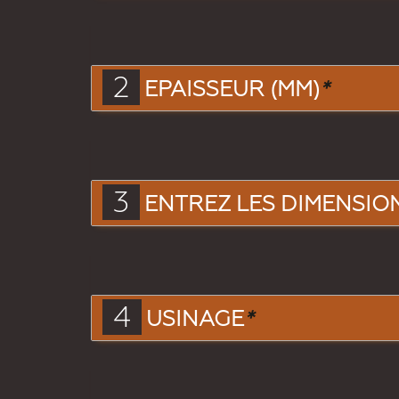
2
EPAISSEUR (MM)
*
3
ENTREZ LES DIMENSIONS
4
USINAGE
*