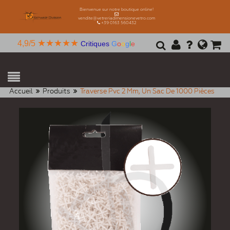
Bienvenue sur notre boutique online!
vendite@vetreriadimensionevetro.com
+39 0163 560432
★★★★★
4,9/5
Critiques
G
o
o
g
l
e
Accueil
Produits
Traverse Pvc 2 Mm, Un Sac De 1000 Pièces