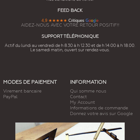
FEED BACK
4,9
★★★★★
Critiques
G
o
o
g
l
e
AIDEZ-NOUS AVEC VOTRE RETOUR POSITIF!!
SUPPORT TÉLÉPHONIQUE
Actif du lundi au vendredi de h 8.30 à h 12.30 et de h 14.00 à h 18.00.
Le samedi matin, ouvert sur rendez-vous.
MODES DE PAIEMENT
INFORMATION
Virement bancaire
Qui somme nous
PayPal
Contact
My Account
Informations de commande
Donnez votre avis sur Google